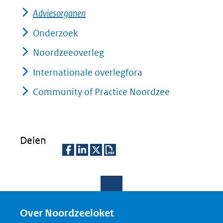
nieuw
naar
Adviesorganen
venster)
een
(verwijst
Onderzoek
andere
naar
Noordzeeoverleg
website)
een
Internationale overlegfora
andere
Community of Practice Noordzee
website)
Delen
D
D
D
D
e
e
e
o
l
l
l
w
e
e
e
n
Over Noordzeeloket