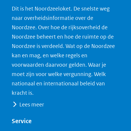
n
n
n
l
Dit is het Noordzeeloket. De snelste weg
o
o
o
o
naar overheidsinformatie over de
p
p
p
a
Noordzee. Over hoe de rijksoverheid de
F
L
X
d
Noordzee beheert en hoe de ruimte op de
(opent
a
i
P
Noordzee is verdeeld. Wat op de Noordzee
in
c
n
D
nieuw
e
k
F
kan en mag, en welke regels en
venster)
b
e
voorwaarden daarvoor gelden. Waar je
(verwijst
o
d
moet zijn voor welke vergunning. Welk
naar
o
I
nationaal en internationaal beleid van
een
k
n
kracht is.
(opent
(opent
andere
Lees meer
in
in
website)
nieuw
nieuw
Service
venster)
venster)