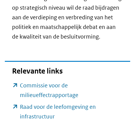
op strategisch niveau wil de raad bijdragen
aan de verdieping en verbreding van het
politiek en maatschappelijk debat en aan
de kwaliteit van de besluitvorming.
Relevante links
Commissie voor de
(opent
milieueffectrapportage
in
Raad voor de leefomgeving en
nieuw
(opent
infrastructuur
venster)
in
(verwijst