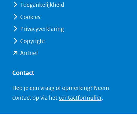
(verwijst
(verwijst
Toegankelijkheid
naar
naar
Cookies
een
een
Privacyverklaring
andere
andere
website)
website)
Copyright
(opent
Archief
in
nieuw
Contact
venster)
Heb je een vraag of opmerking? Neem
(verwijst
contact op via het
contactformulier
.
naar
een
andere
website)