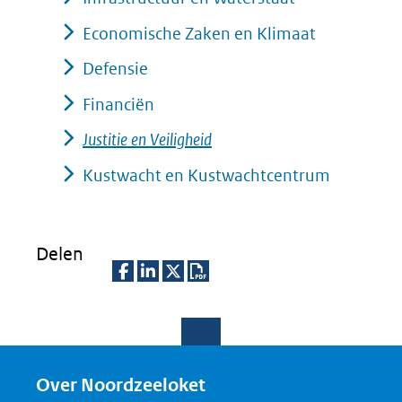
website)
andere
een
naar
Economische Zaken en Klimaat
website)
andere
een
Defensie
website)
andere
Financiën
website)
Justitie en Veiligheid
Kustwacht en Kustwachtcentrum
Delen
D
D
D
D
e
e
e
o
l
l
l
w
e
e
e
n
Over Noordzeeloket