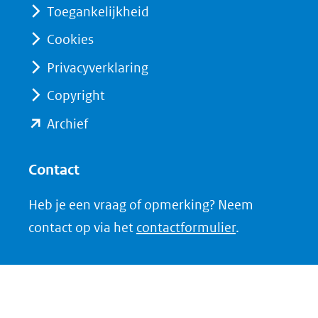
(verwijst
(verwijst
Toegankelijkheid
naar
naar
Cookies
een
een
Privacyverklaring
andere
andere
website)
website)
Copyright
(opent
Archief
in
nieuw
Contact
venster)
Heb je een vraag of opmerking? Neem
(verwijst
contact op via het
contactformulier
.
naar
een
andere
website)