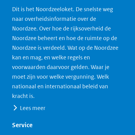
n
n
n
l
Dit is het Noordzeeloket. De snelste weg
o
o
o
o
naar overheidsinformatie over de
p
p
p
a
Noordzee. Over hoe de rijksoverheid de
F
L
X
d
Noordzee beheert en hoe de ruimte op de
(opent
a
i
P
Noordzee is verdeeld. Wat op de Noordzee
in
c
n
D
nieuw
e
k
F
kan en mag, en welke regels en
venster)
b
e
voorwaarden daarvoor gelden. Waar je
(verwijst
o
d
moet zijn voor welke vergunning. Welk
naar
o
I
nationaal en internationaal beleid van
een
k
n
kracht is.
(opent
(opent
andere
Lees meer
in
in
website)
nieuw
nieuw
Service
venster)
venster)