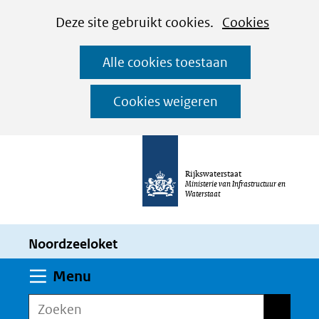
Cookies
Ga
Hier
Deze site gebruikt cookies.
Cookies
instellen
naar
kan
Alle cookies toestaan
de
het
inhoud
gebruik
Cookies weigeren
van
cookies
op
Rijkswaterstaat
deze
Ministerie van Infrastructuur en
Waterstaat
website
worden
Noordzeeloket
toegestaan
of
Uitklappen
Menu
geweigerd.
Zoeken
Zoeken