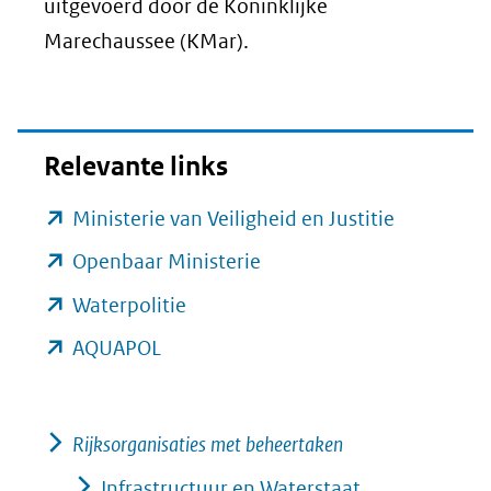
uitgevoerd door de Koninklijke
Marechaussee (KMar).
Relevante links
(opent
Ministerie van Veiligheid en Justitie
in
(opent
Openbaar Ministerie
nieuw
in
(opent
Waterpolitie
venster)
nieuw
in
(opent
AQUAPOL
(verwijst
venster)
nieuw
in
naar
(verwijst
venster)
nieuw
een
naar
(verwijst
Rijksorganisaties met beheertaken
venster)
andere
een
naar
(verwijst
Infrastructuur en Waterstaat