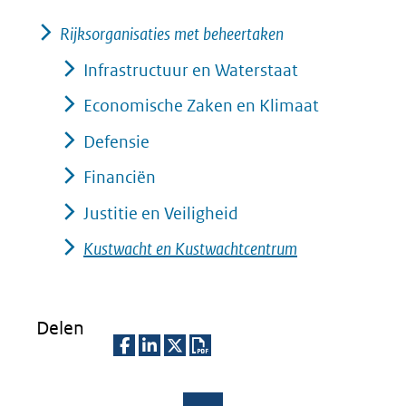
nieuw
Rijksorganisaties met beheertaken
venster)
(verwijst
Infrastructuur en Waterstaat
naar
Economische Zaken en Klimaat
een
Defensie
andere
Financiën
website)
Justitie en Veiligheid
Kustwacht en Kustwachtcentrum
Delen
D
D
D
D
e
e
e
o