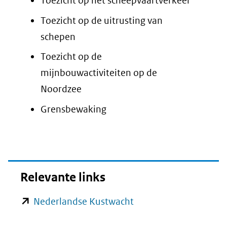
Toezicht op het scheepvaartverkeer
Toezicht op de uitrusting van
schepen
Toezicht op de
mijnbouwactiviteiten op de
Noordzee
Grensbewaking
Relevante links
(opent
Nederlandse Kustwacht
in