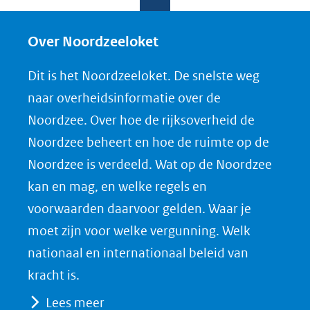
l
l
l
w
e
e
e
n
Over Noordzeeloket
n
n
n
l
Dit is het Noordzeeloket. De snelste weg
o
o
o
o
naar overheidsinformatie over de
p
p
p
a
Noordzee. Over hoe de rijksoverheid de
F
L
X
d
Noordzee beheert en hoe de ruimte op de
(opent
a
i
P
Noordzee is verdeeld. Wat op de Noordzee
in
c
n
D
nieuw
e
k
F
kan en mag, en welke regels en
venster)
b
e
voorwaarden daarvoor gelden. Waar je
(verwijst
o
d
moet zijn voor welke vergunning. Welk
naar
o
I
nationaal en internationaal beleid van
een
k
n
kracht is.
(opent
(opent
andere
Lees meer
in
in
website)