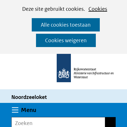
Cookies
Ga
Hier
Deze site gebruikt cookies.
Cookies
instellen
naar
kan
Alle cookies toestaan
de
het
inhoud
gebruik
Cookies weigeren
van
cookies
op
Rijkswaterstaat
deze
Ministerie van Infrastructuur en
Waterstaat
website
worden
Noordzeeloket
toegestaan
of
Uitklappen
Menu
geweigerd.
Zoeken
Zoeken