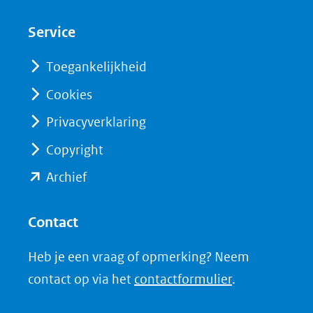
nieuw
nieuw
Service
venster)
venster)
(verwijst
(verwijst
Toegankelijkheid
naar
naar
Cookies
een
een
Privacyverklaring
andere
andere
website)
website)
Copyright
(opent
Archief
in
nieuw
Contact
venster)
Heb je een vraag of opmerking? Neem
(verwijst
contact op via het
contactformulier
.
naar
een