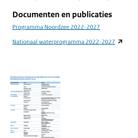
Documenten en publicaties
Programma Noordzee 2022-2027
(opent
Nationaal waterprogramma 2022-2027
in
nieuw
venster)
(verwijst
naar
een
andere
website)