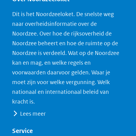
n
n
n
l
Dit is het Noordzeeloket. De snelste weg
o
o
o
o
naar overheidsinformatie over de
p
p
p
a
Noordzee. Over hoe de rijksoverheid de
F
L
X
d
Noordzee beheert en hoe de ruimte op de
(opent
a
i
P
Noordzee is verdeeld. Wat op de Noordzee
in
c
n
D
nieuw
e
k
F
kan en mag, en welke regels en
venster)
b
e
voorwaarden daarvoor gelden. Waar je
(verwijst
o
d
moet zijn voor welke vergunning. Welk
naar
o
I
nationaal en internationaal beleid van
een
k
n
kracht is.
(opent
(opent
andere
Lees meer
in
in
website)
nieuw
nieuw
Service
venster)
venster)