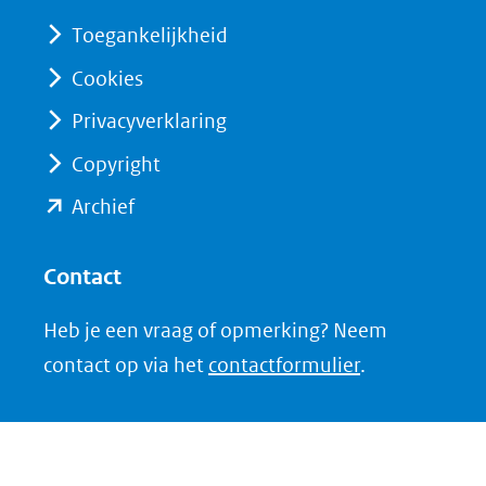
(verwijst
(verwijst
Toegankelijkheid
naar
naar
Cookies
een
een
Privacyverklaring
andere
andere
website)
website)
Copyright
(opent
Archief
in
nieuw
Contact
venster)
Heb je een vraag of opmerking? Neem
(verwijst
contact op via het
contactformulier
.
naar
een
andere
website)