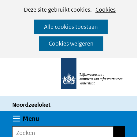
Cookies
Ga
Hier
Deze site gebruikt cookies.
Cookies
instellen
naar
kan
Alle cookies toestaan
de
het
inhoud
gebruik
Cookies weigeren
van
cookies
op
Rijkswaterstaat
deze
Ministerie van Infrastructuur en
Waterstaat
website
worden
Noordzeeloket
toegestaan
of
Uitklappen
Menu
geweigerd.
Zoeken
Zoeken