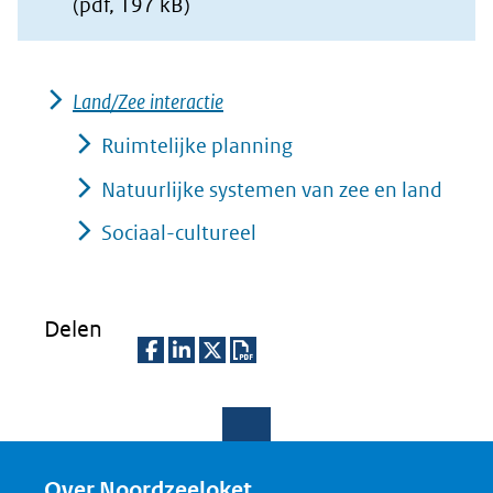
(pdf, 197 kB)
Land/Zee interactie
Ruimtelijke planning
Natuurlijke systemen van zee en land
Sociaal-cultureel
Delen
D
D
D
D
e
e
e
o
l
l
l
w
e
e
e
n
Over Noordzeeloket