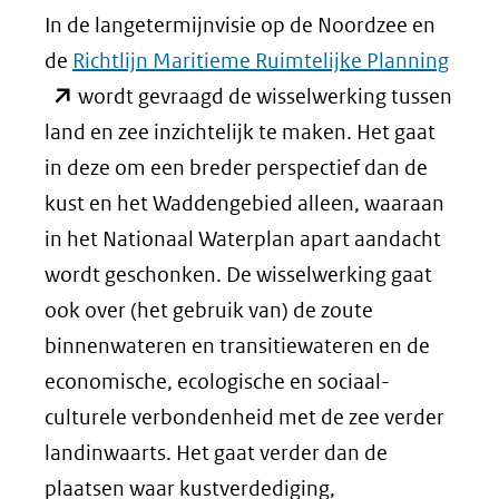
In de langetermijnvisie op de Noordzee en
(ope
de
Richtlijn Maritieme Ruimtelijke Planning
in
wordt gevraagd de wisselwerking tussen
nieu
land en zee inzichtelijk te maken. Het gaat
venst
in deze om een breder perspectief dan de
(verw
kust en het Waddengebied alleen, waaraan
naar
in het Nationaal Waterplan apart aandacht
een
wordt geschonken. De wisselwerking gaat
ande
ook over (het gebruik van) de zoute
websi
binnenwateren en transitiewateren en de
economische, ecologische en sociaal-
culturele verbondenheid met de zee verder
landinwaarts. Het gaat verder dan de
plaatsen waar kustverdediging,