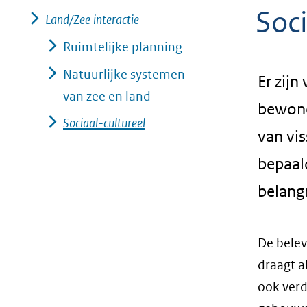
Soci
geweigerd.
Land/Zee interactie
Ruimtelijke planning
Natuurlijke systemen
Er zijn
van zee en land
bewoner
Sociaal-cultureel
van vis
bepaald
belangr
De belev
draagt a
ook verd