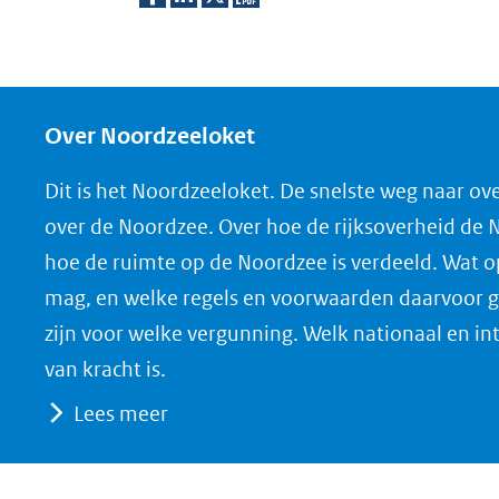
D
D
D
D
e
e
e
o
l
l
l
w
e
e
e
n
Over Noordzeeloket
n
n
n
l
Dit is het Noordzeeloket. De snelste weg naar ov
o
o
o
o
over de Noordzee. Over hoe de rijksoverheid de
p
p
p
a
hoe de ruimte op de Noordzee is verdeeld. Wat 
F
L
X
d
mag, en welke regels en voorwaarden daarvoor g
(opent
a
i
P
zijn voor welke vergunning. Welk nationaal en in
in
c
n
D
nieuw
e
k
F
van kracht is.
venster)
b
e
Lees meer
(verwijst
o
d
naar
o
I