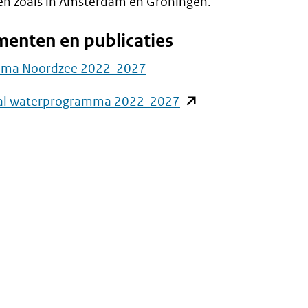
n zoals in Amsterdam en Groningen.
enten en publicaties
ma Noordzee 2022-2027
(opent
al waterprogramma 2022-2027
in
nieuw
venster)
(verwijst
naar
een
andere
website)