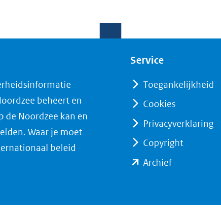
Service
erheidsinformatie
Toegankelijkheid
 Noordzee beheert en
Cookies
op de Noordzee kan en
Privacyverklaring
elden. Waar je moet
Copyright
ternationaal beleid
(opent
Archief
in
nieuw
venster)