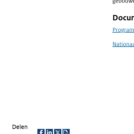
gebouwe
Docum
Program
Nationa
Delen