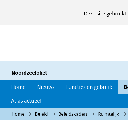
Cookies
Deze site gebruikt
instellen
Hier
kan
het
gebruik
van
cookies
Noordzeeloket
op
Home
Nieuws
Functies en gebruik
B
deze
website
Atlas actueel
worden
Home
Beleid
Beleidskaders
Ruimtelijk
toegestaan
of