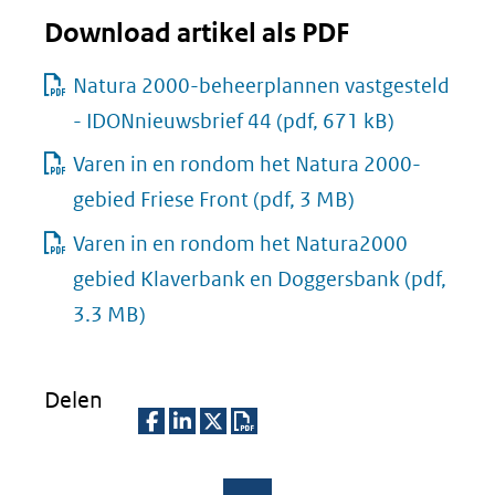
Download artikel als PDF
Natura 2000-beheerplannen vastgesteld
- IDONnieuwsbrief 44
(pdf, 671 kB)
Varen in en rondom het Natura 2000-
gebied Friese Front
(pdf, 3 MB)
Varen in en rondom het Natura2000
gebied Klaverbank en Doggersbank
(pdf,
3.3 MB)
Delen
D
D
D
D
e
e
e
o