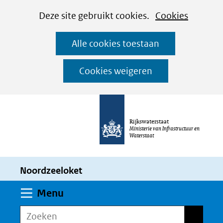
Cookies
Ga
Hier
Deze site gebruikt cookies.
Cookies
instellen
naar
kan
Alle cookies toestaan
de
het
inhoud
gebruik
Cookies weigeren
van
cookies
op
Rijkswaterstaat
deze
Ministerie van Infrastructuur en
Waterstaat
website
worden
Noordzeeloket
toegestaan
of
Uitklappen
Menu
geweigerd.
Zoeken
Zoeken