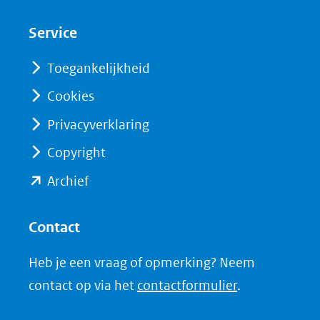
nieuw
nieuw
Service
venster)
venster)
(verwijst
(verwijst
Toegankelijkheid
naar
naar
Cookies
een
een
Privacyverklaring
andere
andere
website)
website)
Copyright
(opent
Archief
in
nieuw
Contact
venster)
Heb je een vraag of opmerking? Neem
(verwijst
contact op via het
contactformulier
.
naar
een