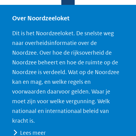
l
l
l
w
e
e
e
n
Over Noordzeeloket
n
n
n
l
Dit is het Noordzeeloket. De snelste weg
o
o
o
o
naar overheidsinformatie over de
p
p
p
a
Noordzee. Over hoe de rijksoverheid de
F
L
X
d
Noordzee beheert en hoe de ruimte op de
(opent
a
i
P
Noordzee is verdeeld. Wat op de Noordzee
in
c
n
D
nieuw
e
k
F
kan en mag, en welke regels en
venster)
b
e
voorwaarden daarvoor gelden. Waar je
(verwijst
o
d
moet zijn voor welke vergunning. Welk
naar
o
I
nationaal en internationaal beleid van
een
k
n
kracht is.
(opent
(opent
andere
Lees meer
in
in
website)