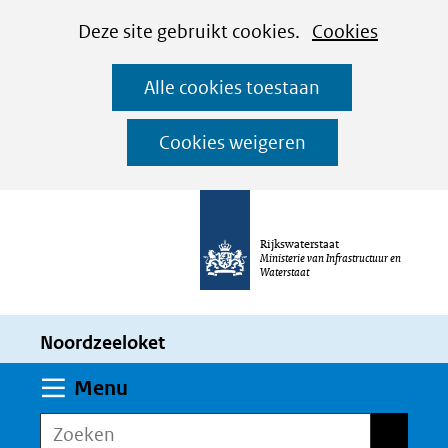
Cookies
Ga
Hier
Deze site gebruikt cookies.
Cookies
instellen
naar
kan
Alle cookies toestaan
de
het
inhoud
gebruik
Cookies weigeren
van
cookies
op
Rijkswaterstaat
deze
Ministerie van Infrastructuur en
Waterstaat
website
worden
Noordzeeloket
toegestaan
of
Uitklappen
Menu
geweigerd.
Zoeken
Zoeken