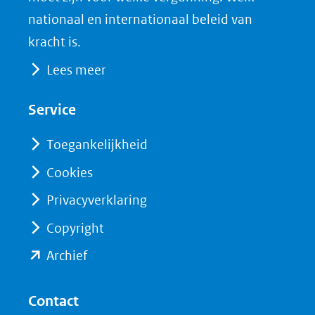
naar
o
I
nationaal en internationaal beleid van
een
k
n
kracht is.
(opent
(opent
andere
Lees meer
in
in
website)
nieuw
nieuw
Service
venster)
venster)
(verwijst
(verwijst
Toegankelijkheid
naar
naar
Cookies
een
een
Privacyverklaring
andere
andere
website)
website)
Copyright
(opent
Archief
in
nieuw
Contact