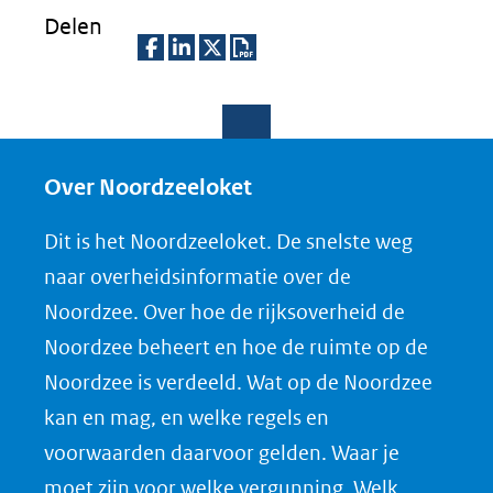
Delen
D
D
D
D
e
e
e
o
l
l
l
w
e
e
e
n
Over Noordzeeloket
n
n
n
l
Dit is het Noordzeeloket. De snelste weg
o
o
o
o
naar overheidsinformatie over de
p
p
p
a
Noordzee. Over hoe de rijksoverheid de
F
L
X
d
Noordzee beheert en hoe de ruimte op de
(opent
a
i
P
Noordzee is verdeeld. Wat op de Noordzee
in
c
n
D
nieuw
e
k
F
kan en mag, en welke regels en
venster)
b
e
voorwaarden daarvoor gelden. Waar je
(verwijst
o
d
moet zijn voor welke vergunning. Welk