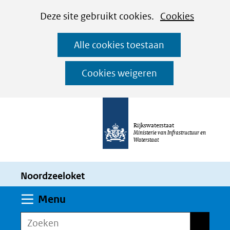
Cookies
Ga
Hier
Deze site gebruikt cookies.
Cookies
instellen
naar
kan
Alle cookies toestaan
de
het
inhoud
gebruik
Cookies weigeren
van
cookies
op
Rijkswaterstaat
deze
Ministerie van Infrastructuur en
Waterstaat
website
worden
Noordzeeloket
toegestaan
of
Uitklappen
Menu
geweigerd.
Zoeken
Zoeken