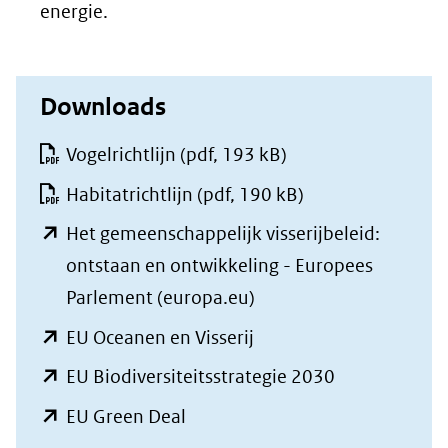
energie.
Downloads
Vogelrichtlijn
(pdf, 193 kB)
Habitatrichtlijn
(pdf, 190 kB)
Het gemeenschappelijk visserijbeleid:
ontstaan en ontwikkeling - Europees
(opent
Parlement (europa.eu)
in
(opent
EU Oceanen en Visserij
nieuw
in
(opent
EU Biodiversiteitsstrategie 2030
venster)
nieuw
in
(opent
EU Green Deal
(verwijst
venster)
nieuw
in