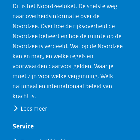
Dit is het Noordzeeloket. De snelste weg
o
o
o
o
naar overheidsinformatie over de
p
p
p
a
Noordzee. Over hoe de rijksoverheid de
F
L
X
d
Noordzee beheert en hoe de ruimte op de
(opent
a
i
P
Noordzee is verdeeld. Wat op de Noordzee
in
c
n
D
nieuw
e
k
F
kan en mag, en welke regels en
venster)
b
e
voorwaarden daarvoor gelden. Waar je
(verwijst
o
d
moet zijn voor welke vergunning. Welk
naar
o
I
nationaal en internationaal beleid van
een
k
n
kracht is.
(opent
(opent
andere
Lees meer
in
in
website)
nieuw
nieuw
Service
venster)
venster)
(verwijst
(verwijst