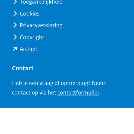
Toegankelijkheid
naar
naar
Cookies
een
een
Privacyverklaring
andere
andere
website)
website)
Copyright
(opent
Archief
in
nieuw
Contact
venster)
Heb je een vraag of opmerking? Neem
(verwijst
contact op via het
contactformulier
.
naar
een
andere
website)