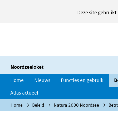
Cookies
Deze site gebruikt
instellen
Hier
kan
het
gebruik
van
cookies
Noordzeeloket
op
Home
Nieuws
Functies en gebruik
B
deze
website
Atlas actueel
worden
Home
Beleid
Natura 2000 Noordzee
Betr
toegestaan
of