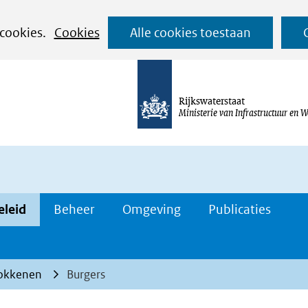
Ga
 cookies.
Cookies
Alle cookies toestaan
naar
de
inhoud
Rijkswaterstaat
Ministerie van Infrastructuur en W
eleid
Beheer
Omgeving
Publicaties
okkenen
Burgers