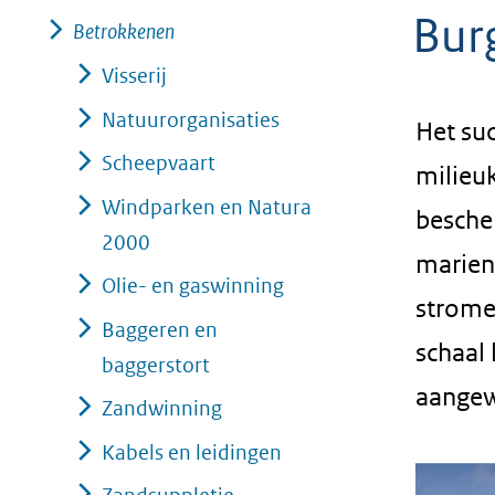
Bur
geweigerd.
Betrokkenen
Visserij
Natuurorganisaties
Het su
Scheepvaart
milieu
Windparken en Natura
besche
2000
marien
Olie- en gaswinning
strome
Baggeren en
schaal
baggerstort
aangew
Zandwinning
Kabels en leidingen