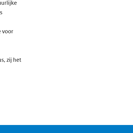
urlijke
s
e voor
, zij het