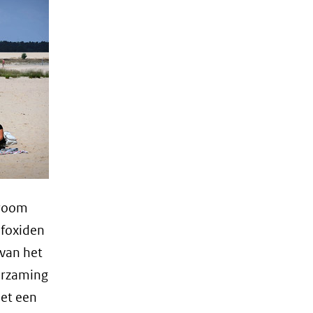
troom
ofoxiden
van het
urzaming
met een