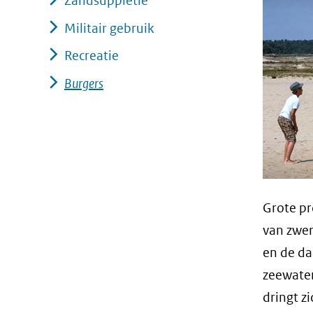
Zandsuppletie
Militair gebruik
Recreatie
Burgers
Grote pr
van zwer
en de da
zeewater
dringt z