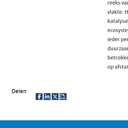
reeks va
vlakte. 
katalysa
ecosyste
ieder pe
duurzaam
betrokke
op afsta
Delen
D
D
D
D
e
e
e
o
l
l
l
w