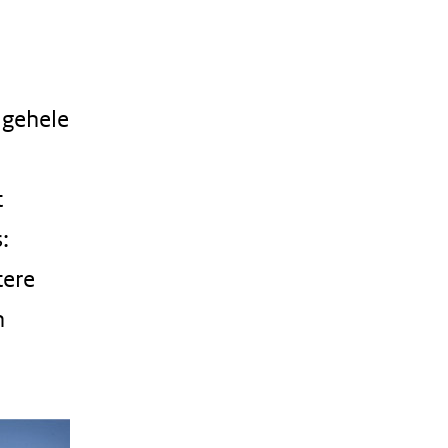
lgehele
t
:
tere
n