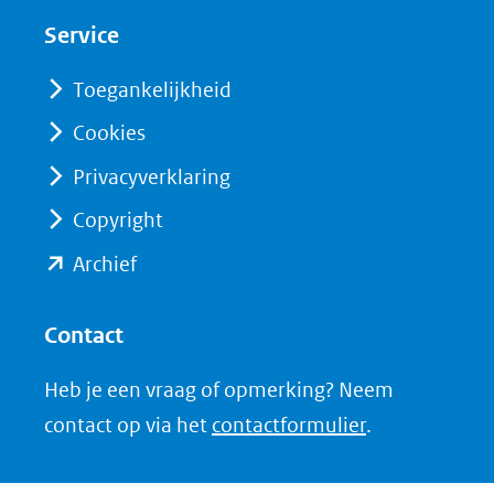
nieuw
nieuw
Service
venster)
venster)
(verwijst
(verwijst
Toegankelijkheid
naar
naar
Cookies
een
een
Privacyverklaring
andere
andere
website)
website)
Copyright
(opent
Archief
in
nieuw
Contact
venster)
Heb je een vraag of opmerking? Neem
(verwijst
contact op via het
contactformulier
.
naar
een