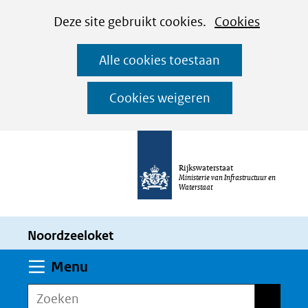
Cookies
Ga
Hier
Deze site gebruikt cookies.
Cookies
instellen
naar
kan
Alle cookies toestaan
de
het
inhoud
gebruik
Cookies weigeren
van
cookies
op
Rijkswaterstaat
deze
Ministerie van Infrastructuur en
Waterstaat
website
worden
Noordzeeloket
toegestaan
of
Uitklappen
Menu
geweigerd.
Zoeken
Zoeken