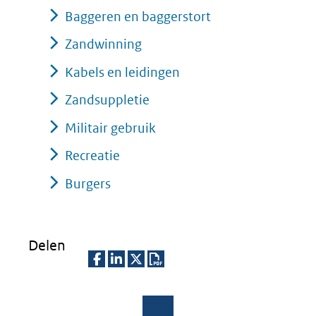
Baggeren en baggerstort
Zandwinning
Kabels en leidingen
Zandsuppletie
Militair gebruik
Recreatie
Burgers
Delen
D
D
D
D
e
e
e
o