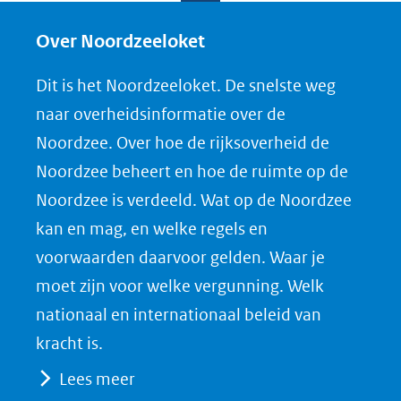
l
l
l
w
e
e
e
n
Over Noordzeeloket
n
n
n
l
Dit is het Noordzeeloket. De snelste weg
o
o
o
o
naar overheidsinformatie over de
p
p
p
a
Noordzee. Over hoe de rijksoverheid de
F
L
X
d
Noordzee beheert en hoe de ruimte op de
(opent
a
i
P
Noordzee is verdeeld. Wat op de Noordzee
in
c
n
D
nieuw
e
k
F
kan en mag, en welke regels en
venster)
b
e
voorwaarden daarvoor gelden. Waar je
(verwijst
o
d
moet zijn voor welke vergunning. Welk
naar
o
I
nationaal en internationaal beleid van
een
k
n
kracht is.
(opent
(opent
andere
Lees meer
in
in
website)