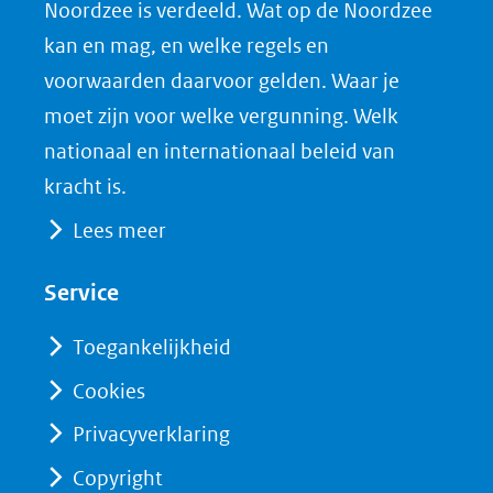
Noordzee is verdeeld. Wat op de Noordzee
in
c
n
D
nieuw
e
k
F
kan en mag, en welke regels en
venster)
b
e
voorwaarden daarvoor gelden. Waar je
(verwijst
o
d
moet zijn voor welke vergunning. Welk
naar
o
I
nationaal en internationaal beleid van
een
k
n
kracht is.
(opent
(opent
andere
Lees meer
in
in
website)
nieuw
nieuw
Service
venster)
venster)
(verwijst
(verwijst
Toegankelijkheid
naar
naar
Cookies
een
een
Privacyverklaring
andere
andere
website)
website)
Copyright