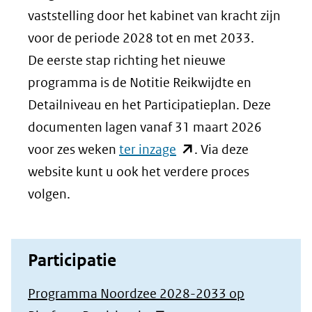
vaststelling door het kabinet van kracht zijn
voor de periode 2028 tot en met 2033.
De eerste stap richting het nieuwe
programma is de Notitie Reikwijdte en
Detailniveau en het Participatieplan. Deze
documenten lagen vanaf 31 maart 2026
(opent
voor zes weken
ter inzage
. Via deze
in
website kunt u ook het verdere proces
nieuw
volgen.
venster)
(verwijst
Participatie
naar
een
Programma Noordzee 2028-2033 op
andere