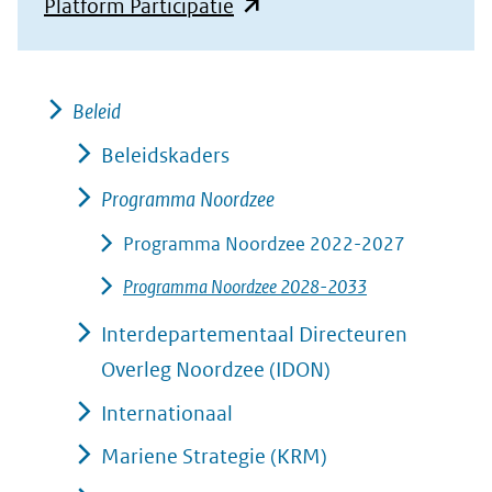
(opent
Platform Participatie
website)
in
nieuw
venster)
Beleid
(verwijst
Beleidskaders
naar
Programma Noordzee
een
Programma Noordzee 2022-2027
andere
website)
Programma Noordzee 2028-2033
Interdepartementaal Directeuren
Overleg Noordzee (IDON)
Internationaal
Mariene Strategie (KRM)