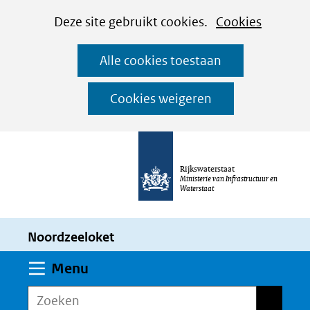
Cookies
Ga
Hier
Deze site gebruikt cookies.
Cookies
instellen
naar
kan
Alle cookies toestaan
de
het
inhoud
gebruik
Cookies weigeren
van
cookies
op
Rijkswaterstaat
deze
Ministerie van Infrastructuur en
Waterstaat
website
worden
Noordzeeloket
toegestaan
of
Uitklappen
Menu
geweigerd.
Zoeken
Zoeken