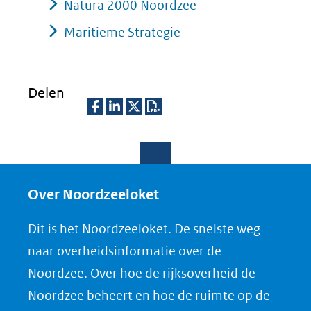
Natura 2000 Noordzee
Maritieme Strategie
Delen
D
D
D
D
e
e
e
o
l
l
l
w
e
e
e
n
Over Noordzeeloket
n
n
n
l
Dit is het Noordzeeloket. De snelste weg
o
o
o
o
naar overheidsinformatie over de
p
p
p
a
Noordzee. Over hoe de rijksoverheid de
F
L
X
d
Noordzee beheert en hoe de ruimte op de
(opent
a
i
P