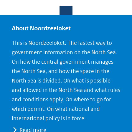
D
D
D
e
e
e
l
l
l
e
e
e
About Noordzeeloket
n
n
n
This is Noordzeeloket. The fastest way to
o
o
o
government information on the North Sea.
p
p
p
On how the central government manages
F
L
X
the North Sea, and how the space in the
(opent
a
i
North Sea is divided. On what is possible
in
c
n
nieuw
e
k
and allowed in the North Sea and what rules
venster)
b
e
and conditions apply. On where to go for
(verwijst
o
d
which permit. On what national and
naar
o
I
international policy is in force.
een
k
n
Read more