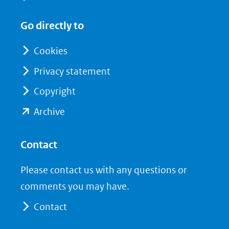
(opent
(opent
andere
in
in
website)
Go directly to
nieuw
nieuw
venster)
venster)
Cookies
(verwijst
(verwijst
Privacy statement
naar
naar
Copyright
een
een
andere
andere
(opent
Archive
website)
website)
in
nieuw
Contact
venster)
Please contact us with any questions or
(verwijst
comments you may have.
naar
Contact
een
andere