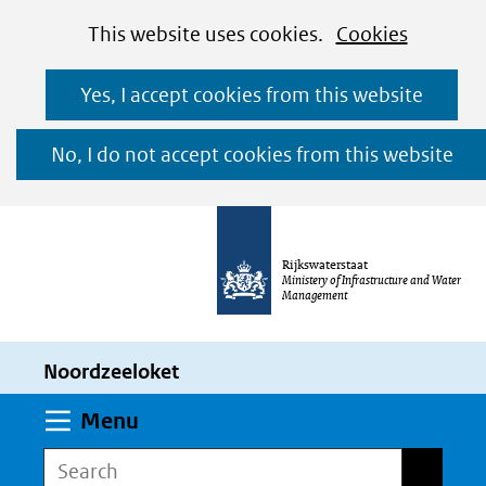
Cookies
Ga
Hier
This website uses cookies.
Cookies
toestaan?
naar
kan
Yes, I accept cookies from this website
de
het
inhoud
gebruik
No, I do not accept cookies from this website
van
cookies
op
Rijkswaterstaat
deze
Ministery of Infrastructure and Water
Management
website
worden
Noordzeeloket
toegestaan
of
Expand
Menu
geweigerd.
Search
Search