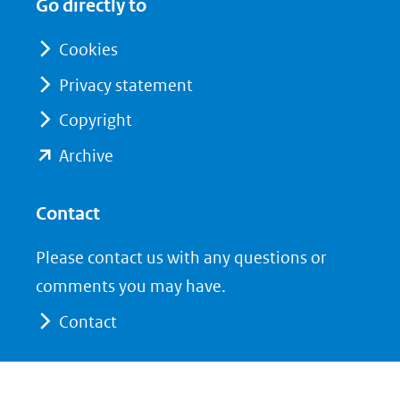
Go directly to
nieuw
nieuw
venster)
venster)
Cookies
(verwijst
(verwijst
Privacy statement
naar
naar
Copyright
een
een
andere
andere
(opent
Archive
website)
website)
in
nieuw
Contact
venster)
Please contact us with any questions or
(verwijst
comments you may have.
naar
Contact
een
andere
website)