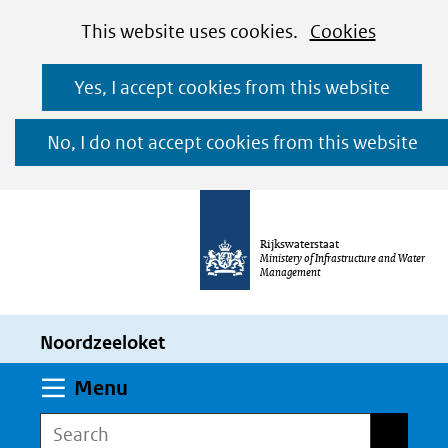
Cookies
Ga
Hier
This website uses cookies.
Cookies
toestaan?
naar
kan
Yes, I accept cookies from this website
de
het
inhoud
gebruik
No, I do not accept cookies from this website
van
cookies
op
Rijkswaterstaat
deze
Ministery of Infrastructure and Water
Management
website
worden
Noordzeeloket
toegestaan
of
Expand
Menu
geweigerd.
Search
Search