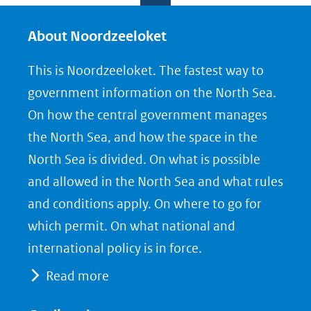
l
l
l
e
e
e
About Noordzeeloket
n
n
n
This is Noordzeeloket. The fastest way to
o
o
o
government information on the North Sea.
p
p
p
On how the central government manages
F
L
X
the North Sea, and how the space in the
(opent
a
i
North Sea is divided. On what is possible
in
c
n
nieuw
e
k
and allowed in the North Sea and what rules
venster)
b
e
and conditions apply. On where to go for
(verwijst
o
d
which permit. On what national and
naar
o
I
international policy is in force.
een
k
n
Read more
(opent
(opent
andere
in
in
website)