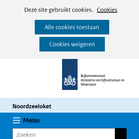
Cookies
Ga
Hier
Deze site gebruikt cookies.
Cookies
instellen
naar
kan
Alle cookies toestaan
de
het
inhoud
gebruik
Cookies weigeren
van
cookies
op
Rijkswaterstaat
deze
Ministerie van Infrastructuur en
Waterstaat
website
worden
Noordzeeloket
toegestaan
of
Uitklappen
Menu
geweigerd.
Zoeken
Zoeken