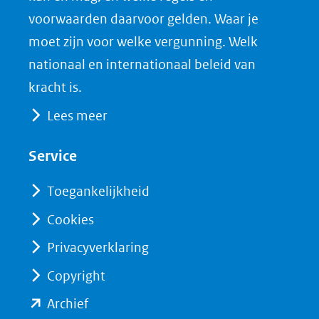
venster)
b
e
voorwaarden daarvoor gelden. Waar je
(verwijst
o
d
moet zijn voor welke vergunning. Welk
naar
o
I
nationaal en internationaal beleid van
een
k
n
kracht is.
(opent
(opent
andere
Lees meer
in
in
website)
nieuw
nieuw
Service
venster)
venster)
(verwijst
(verwijst
Toegankelijkheid
naar
naar
Cookies
een
een
Privacyverklaring
andere
andere
website)
website)
Copyright
(opent
Archief