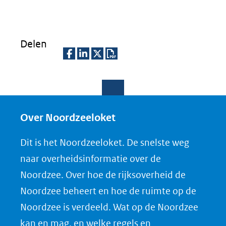
Delen
D
D
D
D
e
e
e
o
l
l
l
w
e
e
e
n
Over Noordzeeloket
n
n
n
l
Dit is het Noordzeeloket. De snelste weg
o
o
o
o
naar overheidsinformatie over de
p
p
p
a
Noordzee. Over hoe de rijksoverheid de
F
L
X
d
Noordzee beheert en hoe de ruimte op de
(opent
a
i
P
Noordzee is verdeeld. Wat op de Noordzee
in
c
n
D
nieuw
e
k
F
kan en mag, en welke regels en