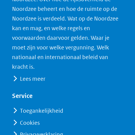
F
L
X
d
Noordzee beheert en hoe de ruimte op de
(opent
a
i
P
Noordzee is verdeeld. Wat op de Noordzee
in
c
n
D
nieuw
e
k
F
kan en mag, en welke regels en
venster)
b
e
voorwaarden daarvoor gelden. Waar je
(verwijst
o
d
moet zijn voor welke vergunning. Welk
naar
o
I
nationaal en internationaal beleid van
een
k
n
kracht is.
(opent
(opent
andere
Lees meer
in
in
website)
nieuw
nieuw
Service
venster)
venster)
(verwijst
(verwijst
Toegankelijkheid
naar
naar
Cookies
een
een
Privacyverklaring