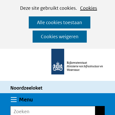
Cookies
Ga
Hier
Deze site gebruikt cookies.
Cookies
instellen
naar
kan
Alle cookies toestaan
de
het
inhoud
gebruik
Cookies weigeren
van
cookies
op
Rijkswaterstaat
deze
Ministerie van Infrastructuur en
Waterstaat
website
worden
Noordzeeloket
toegestaan
of
Uitklappen
Menu
geweigerd.
Zoeken
Zoeken