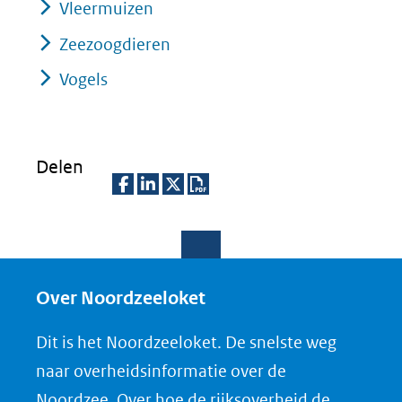
Vleermuizen
Zeezoogdieren
Vogels
Delen
D
D
D
D
e
e
e
o
l
l
l
w
e
e
e
n
Over Noordzeeloket
n
n
n
l
Dit is het Noordzeeloket. De snelste weg
o
o
o
o
naar overheidsinformatie over de
p
p
p
a
Noordzee. Over hoe de rijksoverheid de