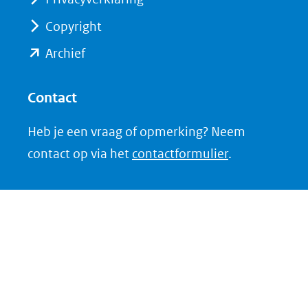
andere
andere
website)
website)
Copyright
(opent
Archief
in
nieuw
Contact
venster)
Heb je een vraag of opmerking? Neem
(verwijst
contact op via het
contactformulier
.
naar
een
andere
website)