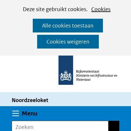
Cookies
Ga
Hier
Deze site gebruikt cookies.
Cookies
instellen
naar
kan
Alle cookies toestaan
de
het
inhoud
gebruik
Cookies weigeren
van
cookies
op
Rijkswaterstaat
deze
Ministerie van Infrastructuur en
Waterstaat
website
worden
Noordzeeloket
toegestaan
of
Uitklappen
Menu
geweigerd.
Zoeken
Zoeken