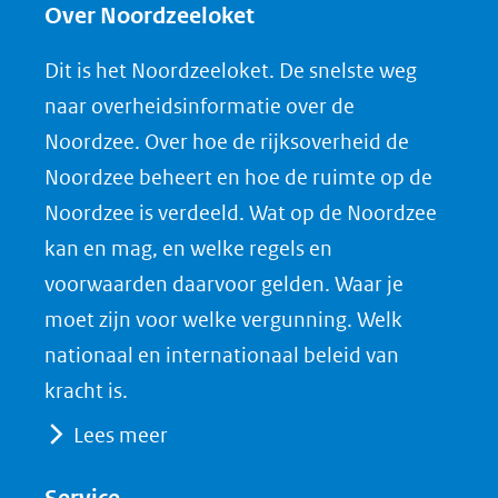
andere
e
e
e
n
Over Noordzeeloket
website)
n
n
n
l
Dit is het Noordzeeloket. De snelste weg
o
o
o
o
naar overheidsinformatie over de
p
p
p
a
Noordzee. Over hoe de rijksoverheid de
F
L
X
d
Noordzee beheert en hoe de ruimte op de
(opent
a
i
P
Noordzee is verdeeld. Wat op de Noordzee
in
c
n
D
nieuw
e
k
F
kan en mag, en welke regels en
venster)
b
e
voorwaarden daarvoor gelden. Waar je
(verwijst
o
d
moet zijn voor welke vergunning. Welk
naar
o
I
nationaal en internationaal beleid van
een
k
n
kracht is.
(opent
(opent
andere
Lees meer
in
in
website)
nieuw
nieuw