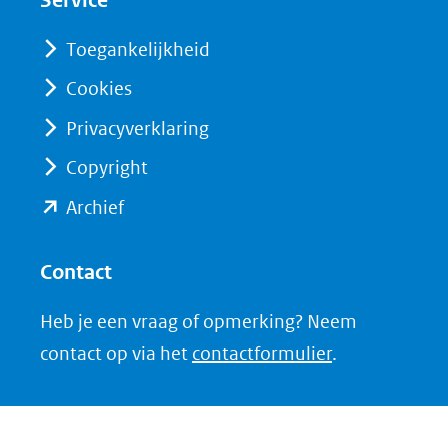
Service
venster)
venster)
(verwijst
(verwijst
Toegankelijkheid
naar
naar
Cookies
een
een
Privacyverklaring
andere
andere
website)
website)
Copyright
(opent
Archief
in
nieuw
Contact
venster)
Heb je een vraag of opmerking? Neem
(verwijst
contact op via het
contactformulier
.
naar
een
andere