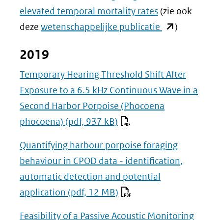
elevated temporal mortality rates
(zie ook
(opent
deze
wetenschappelijke publicatie
)
in
2019
nieuw
venster)
Temporary Hearing Threshold Shift After
(verwijst
Exposure to a 6.5 kHz Continuous Wave in a
naar
Second Harbor Porpoise (Phocoena
een
phocoena)
(pdf, 937 kB)
andere
Quantifying harbour porpoise foraging
website)
behaviour in CPOD data - identification,
automatic detection and potential
application
(pdf, 12 MB)
Feasibility of a Passive Acoustic Monitoring