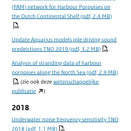
(PAM) network for Harbour Porpoises on
the Dutch Continental Shelf
(pdf, 2.4 MB)
Update Aquarius models pile driving sound
predeictions TNO 2019
(pdf, 3.2 MB)
Analysis of stranding data of harbour
porpoises along the North Sea
(pdf, 2.9 MB)
(zie ook deze
wetenschappelijke
(opent
publicatie
)
in
2018
nieuw
venster)
Underwater noise frequency sensitivity TNO
(verwijst
2018
(pdf, 1.1 MB)