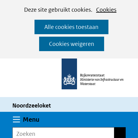
Cookies
Ga
Hier
Deze site gebruikt cookies.
Cookies
instellen
naar
kan
Alle cookies toestaan
de
het
inhoud
gebruik
Cookies weigeren
van
cookies
op
Rijkswaterstaat
deze
Ministerie van Infrastructuur en
Waterstaat
website
worden
Noordzeeloket
toegestaan
of
Uitklappen
Menu
geweigerd.
Zoeken
Zoeken