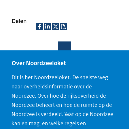
Delen
D
D
D
D
e
e
e
o
l
l
l
w
e
e
e
n
Over Noordzeeloket
n
n
n
l
Dit is het Noordzeeloket. De snelste weg
o
o
o
o
naar overheidsinformatie over de
p
p
p
a
Noordzee. Over hoe de rijksoverheid de
F
L
X
d
Noordzee beheert en hoe de ruimte op de
(opent
a
i
P
Noordzee is verdeeld. Wat op de Noordzee
in
c
n
D
nieuw
e
k
F
kan en mag, en welke regels en