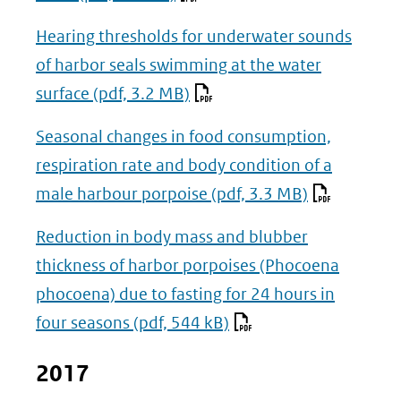
naar
Hearing thresholds for underwater sounds
een
of harbor seals swimming at the water
andere
surface
(pdf, 3.2 MB)
website)
Seasonal changes in food consumption,
respiration rate and body condition of a
male harbour porpoise
(pdf, 3.3 MB)
Reduction in body mass and blubber
thickness of harbor porpoises (Phocoena
phocoena) due to fasting for 24 hours in
four seasons
(pdf, 544 kB)
2017