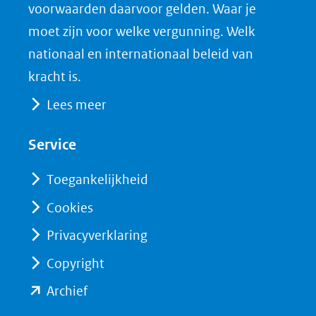
venster)
b
e
voorwaarden daarvoor gelden. Waar je
(verwijst
o
d
moet zijn voor welke vergunning. Welk
naar
o
I
nationaal en internationaal beleid van
een
k
n
kracht is.
(opent
(opent
andere
Lees meer
in
in
website)
nieuw
nieuw
Service
venster)
venster)
(verwijst
(verwijst
Toegankelijkheid
naar
naar
Cookies
een
een
Privacyverklaring
andere
andere
website)
website)
Copyright
(opent
Archief
in