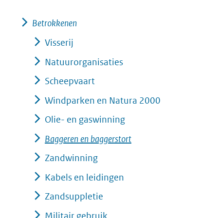
(verwijst
naar
Betrokkenen
een
Visserij
andere
Natuurorganisaties
website)
Scheepvaart
Windparken en Natura 2000
Olie- en gaswinning
Baggeren en baggerstort
Zandwinning
Kabels en leidingen
Zandsuppletie
Militair gebruik