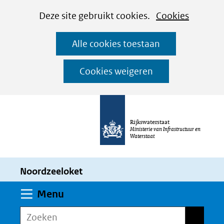
Cookies
Ga
Hier
Deze site gebruikt cookies.
Cookies
instellen
naar
kan
Alle cookies toestaan
de
het
inhoud
gebruik
Cookies weigeren
van
cookies
op
Rijkswaterstaat
deze
Ministerie van Infrastructuur en
Waterstaat
website
worden
Noordzeeloket
toegestaan
of
Uitklappen
Menu
geweigerd.
Zoeken
Zoeken