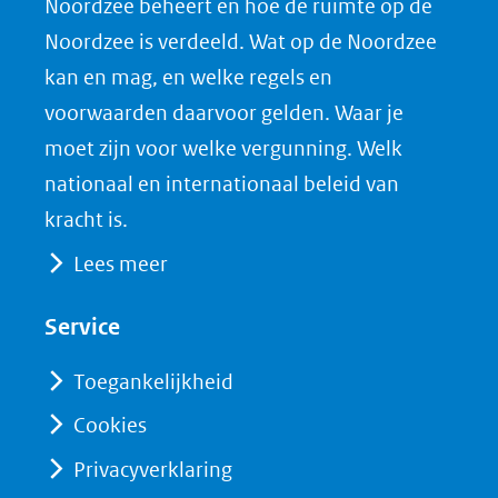
Noordzee beheert en hoe de ruimte op de
(opent
a
i
P
Noordzee is verdeeld. Wat op de Noordzee
in
c
n
D
nieuw
e
k
F
kan en mag, en welke regels en
venster)
b
e
voorwaarden daarvoor gelden. Waar je
(verwijst
o
d
moet zijn voor welke vergunning. Welk
naar
o
I
nationaal en internationaal beleid van
een
k
n
kracht is.
(opent
(opent
andere
Lees meer
in
in
website)
nieuw
nieuw
Service
venster)
venster)
(verwijst
(verwijst
Toegankelijkheid
naar
naar
Cookies
een
een
Privacyverklaring
andere
andere