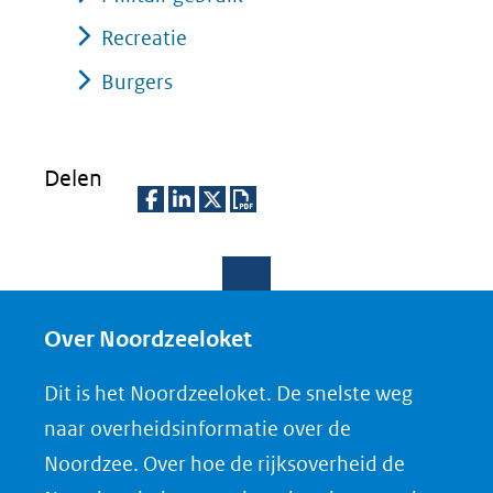
Recreatie
Burgers
Delen
D
D
D
D
e
e
e
o
l
l
l
w
e
e
e
n
Over Noordzeeloket
n
n
n
l
Dit is het Noordzeeloket. De snelste weg
o
o
o
o
naar overheidsinformatie over de
p
p
p
a
Noordzee. Over hoe de rijksoverheid de
F
L
X
d