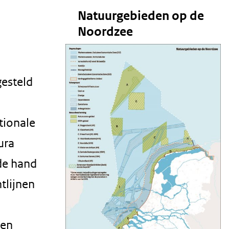
Natuurgebieden op de
Noordzee
gesteld
tionale
ura
de hand
htlijnen
ten