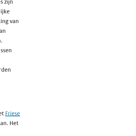
s zijn
ijke
ing van
van
.
ussen
rden
het
Friese
an. Het