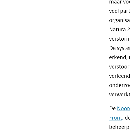
maar voo
veel par
organisa
Natura 2
verstori
De syste
erkend, 
verstoo
verleend
onderzoe
verwerkt
De
Noor
Front
, d
beheerp