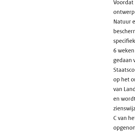
Voordat
ontwerpb
Natuur e
bescherm
specifie
6 weken 
gedaan v
Staatsco
op het o
van Land
en wordt
zienswij
C van he
opgenome