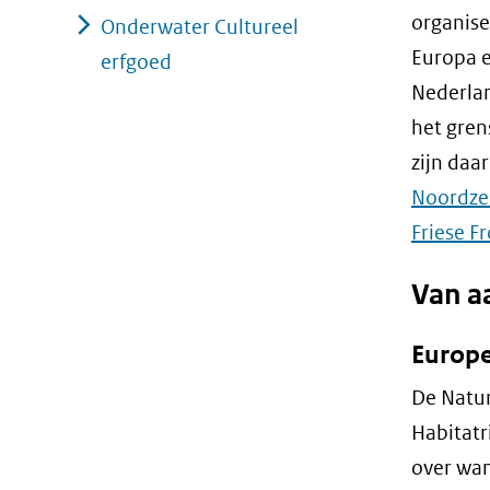
organise
Onderwater Cultureel
Europa e
erfgoed
Nederlan
het gren
zijn daa
Noordze
Friese F
Van a
Europe
De Natur
Habitatr
over wan