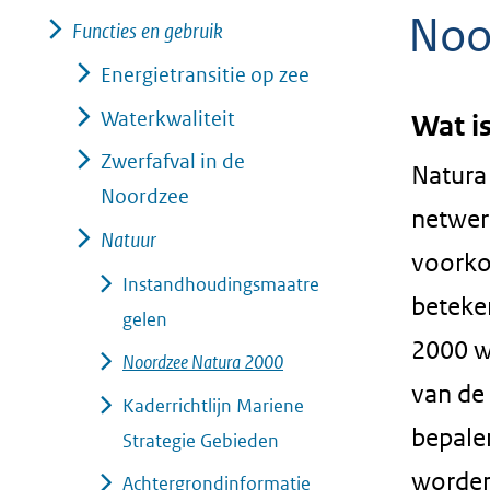
Noo
geweigerd.
Functies en gebruik
Energietransitie op zee
Waterkwaliteit
Wat i
Zwerfafval in de
Natura
Noordzee
netwer
Natuur
voorko
Instandhoudingsmaatre
beteken
gelen
2000 w
Noordzee Natura 2000
van de 
Kaderrichtlijn Mariene
bepale
Strategie Gebieden
worden
Achtergrondinformatie