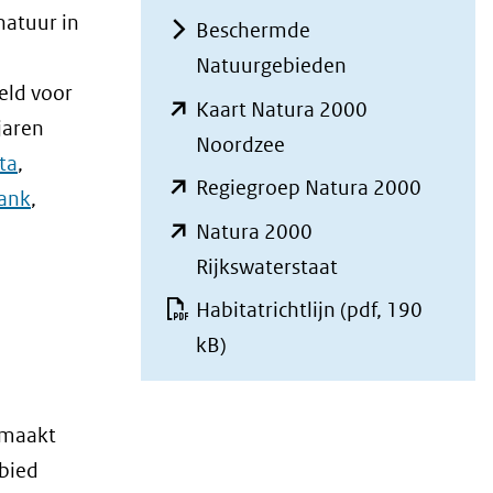
natuur in
Beschermde
Natuurgebieden
eld voor
Kaart Natura 2000
jaren
(opent
Noordzee
ta
,
in
(opent
Regiegroep Natura 2000
ank
,
nieuw
in
Natura 2000
venster)
nieuw
(opent
Rijkswaterstaat
(verwijst
venster
in
Habitatrichtlijn
(pdf, 190
naar
(verwijs
nieuw
kB)
een
naar
venster)
andere
een
(verwijst
website)
andere
gemaakt
naar
website
ebied
een