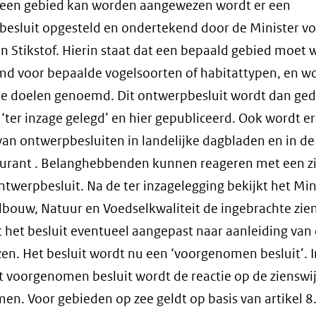
 een gebied kan worden aangewezen wordt er een
een
esluit opgesteld en ondertekend door de Minister v
andere
n Stikstof. Hierin staat dat een bepaald gebied moet
website)
d voor bepaalde vogelsoorten of habitattypen, en w
ke doelen genoemd. Dit ontwerpbesluit wordt dan ge
‘ter inzage gelegd’ en hier gepubliceerd. Ook wordt e
an ontwerpbesluiten in landelijke dagbladen en in de
urant . Belanghebbenden kunnen reageren met een z
ntwerpbesluit. Na de ter inzagelegging bekijkt het Min
bouw, Natuur en Voedselkwaliteit de ingebrachte zie
 het besluit eventueel aangepast naar aanleiding van
zen. Het besluit wordt nu een ‘voorgenomen besluit’. I
t voorgenomen besluit wordt de reactie op de zienswi
n. Voor gebieden op zee geldt op basis van artikel 8.