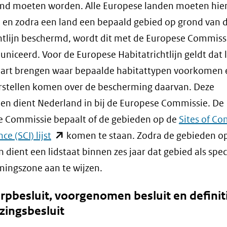
md moeten worden. Alle Europese landen moeten hie
 en zodra een land een bepaald gebied op grond van 
htlijn beschermd, wordt dit met de Europese Commiss
iceerd. Voor de Europese Habitatrichtlijn geldt dat 
kaart brengen waar bepaalde habitattypen voorkomen e
stellen komen over de bescherming daarvan. Deze
len dient Nederland in bij de Europese Commissie. De
e Commissie bepaalt of de gebieden op de
Sites of C
(opent
e (SCI) lijst
komen te staan. Zodra de gebieden o
in
an dient een lidstaat binnen zes jaar dat gebied als spec
nieuw
ingszone aan te wijzen.
venster)
pbesluit, voorgenomen besluit en definit
(verwijst
zingsbesluit
naar