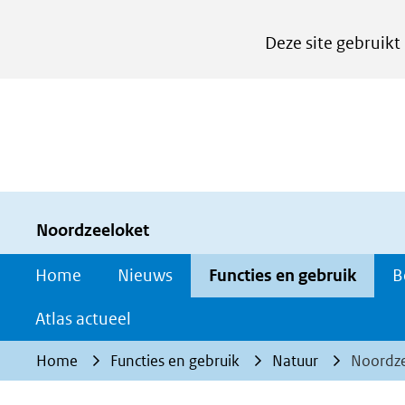
Cookies
Deze site gebruikt
instellen
Hier
kan
het
gebruik
van
cookies
Noordzeeloket
op
Home
Nieuws
Functies en gebruik
B
deze
website
Atlas actueel
worden
Home
Functies en gebruik
Natuur
Noordz
toegestaan
of