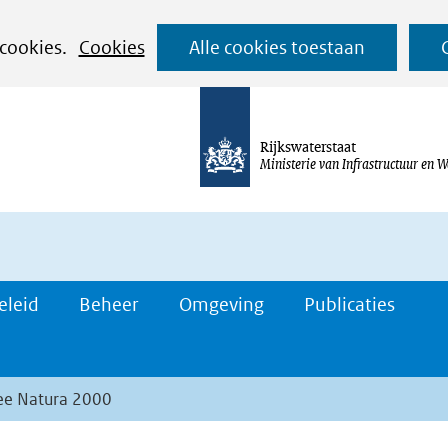
Ga
 cookies.
Cookies
Alle cookies toestaan
naar
de
inhoud
Rijkswaterstaat
Ministerie van Infrastructuur en W
eleid
Beheer
Omgeving
Publicaties
ee Natura 2000