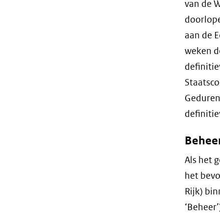
van de W
doorlop
aan de 
weken de
definiti
Staatsco
Gedurend
definiti
Behee
Als het 
het bevo
Rijk) bi
‘Beheer’)