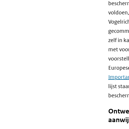
bescher
voldoen,
Vogelric
gecommun
zelf in 
met voor
voorstel
Europes
Importanc
lijst sta
bescherm
Ontwer
aanwij