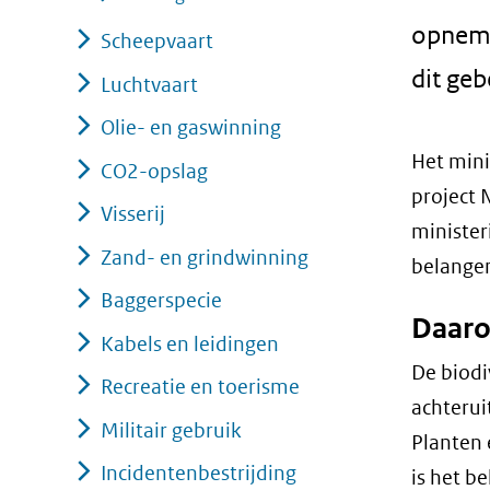
opneme
Scheepvaart
dit ge
Luchtvaart
Olie- en gaswinning
Het mini
CO2-opslag
project 
Visserij
minister
Zand- en grindwinning
belangen
Baggerspecie
Daaro
Kabels en leidingen
De biodi
Recreatie en toerisme
achterui
Militair gebruik
Planten 
Incidentenbestrijding
is het b