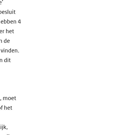
e’
esluit
hebben 4
er het
n de
 vinden.
n dit
d, moet
f het
ijk,