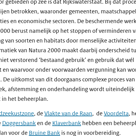
r gebieden op zee is dat Rijkswaterstaat. Bij dat proce
tijen betrokken, waaronder gemeenten, maatschappel
ties en economische sectoren. De beschermende werk
000 berust namelijk op het stoppen of verminderen 
ng van soorten en habitats door menselijke activiteiten
matiek van Natura 2000 maakt daarbij onderscheid t
niet verstorend ‘bestaand gebruik’ en gebruik dat wél
rt en waarvoor onder voorwaarden vergunning kan wo
. De uitkomst van dit doorgaans complexe proces van
k, afstemming en onderhandeling wordt uiteindelijk
 in het beheerplan.
dzeekustzone
, de
Vlakte van de Raan
, de
Voordelta
, 
e
Doggersbank
en de
Klaverbank
hebben een beheerpl
lan voor de
Bruine Bank
is nog in voorbereiding.