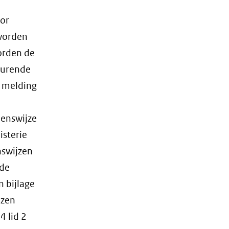
oor
 worden
orden de
durende
r melding
ienswijze
isterie
nswijzen
 de
n bijlage
jzen
4 lid 2