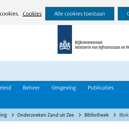
Ga
 cookies.
Cookies
Alle cookies toestaan
naar
de
inhoud
Rijkswaterstaat
Ministerie van Infrastructuur en W
eleid
Beheer
Omgeving
Publicaties
ing
Onderzoeken Zand uit Zee
Bibliotheek
Blok