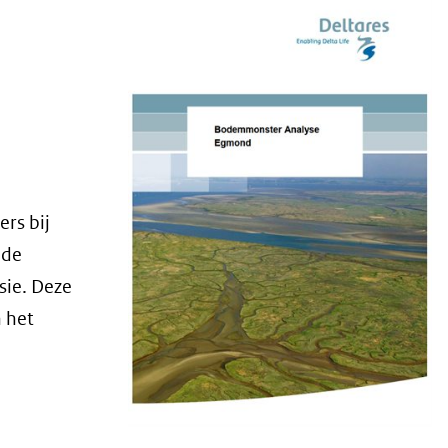
rs bij
 de
sie. Deze
n het