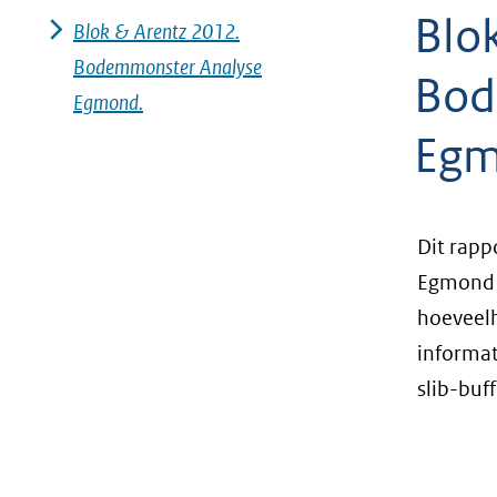
Blo
geweigerd.
Blok & Arentz 2012.
Bodemmonster Analyse
Bod
Egmond.
Egm
Dit rapp
Egmond d
hoeveelh
informat
slib-buf