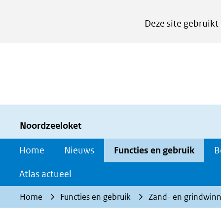
Cookies
Deze site gebruikt
instellen
Hier
kan
het
gebruik
van
cookies
Noordzeeloket
op
Home
Nieuws
Functies en gebruik
B
deze
website
Atlas actueel
worden
Home
Functies en gebruik
Zand- en grindwinn
toegestaan
of