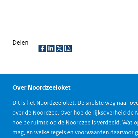
Delen
D
D
D
D
e
e
e
o
l
l
l
w
e
e
e
n
Over Noordzeeloket
n
n
n
l
Dit is het Noordzeeloket. De snelste weg naar ov
o
o
o
o
over de Noordzee. Over hoe de rijksoverheid de
p
p
p
a
hoe de ruimte op de Noordzee is verdeeld. Wat 
F
L
X
d
mag, en welke regels en voorwaarden daarvoor g
(opent
a
i
P