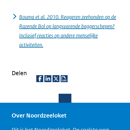
Bouma et al. 2010. Reageren zeehonden op de
Razende Bol op langsvarende baggerschepen?
Inclusief reacties op andere menselijke
activiteiten.
Delen
D
D
D
D
e
e
e
o
l
l
l
w
e
e
e
n
Over Noordzeeloket
n
n
n
l
Dit is het Noordzeeloket. De snelste weg