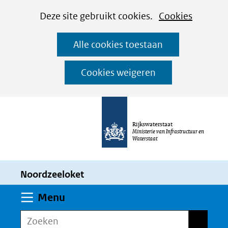
Cookies
Ga
Hier
Deze site gebruikt cookies.
Cookies
instellen
naar
kan
Alle cookies toestaan
de
het
inhoud
gebruik
Cookies weigeren
van
cookies
op
Rijkswaterstaat
deze
Ministerie van Infrastructuur en
Waterstaat
website
worden
Noordzeeloket
toegestaan
of
Uitklappen
Menu
geweigerd.
Zoeken
Zoeken