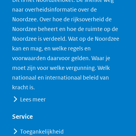
o
o
o
o
naar overheidsinformatie over de
p
p
p
a
Noordzee. Over hoe de rijksoverheid de
F
L
X
d
Noordzee beheert en hoe de ruimte op de
(opent
a
i
P
Noordzee is verdeeld. Wat op de Noordzee
in
c
n
D
nieuw
e
k
F
kan en mag, en welke regels en
venster)
b
e
voorwaarden daarvoor gelden. Waar je
(verwijst
o
d
moet zijn voor welke vergunning. Welk
naar
o
I
nationaal en internationaal beleid van
een
k
n
kracht is.
(opent
(opent
andere
Lees meer
in
in
website)
nieuw
nieuw
Service
venster)
venster)
(verwijst
(verwijst
Toegankelijkheid