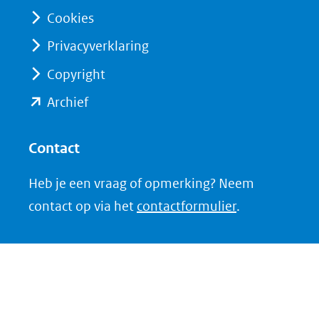
naar
naar
Cookies
een
een
Privacyverklaring
andere
andere
website)
website)
Copyright
(opent
Archief
in
nieuw
Contact
venster)
Heb je een vraag of opmerking? Neem
(verwijst
contact op via het
contactformulier
.
naar
een
andere
website)