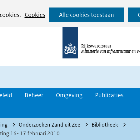
Ga
 cookies.
Cookies
Alle cookies toestaan
naar
de
inhoud
Rijkswaterstaat
Ministerie van Infrastructuur en W
eleid
Beheer
Omgeving
Publicaties
ing
Onderzoeken Zand uit Zee
Bibliotheek
ing 16- 17 februari 2010.