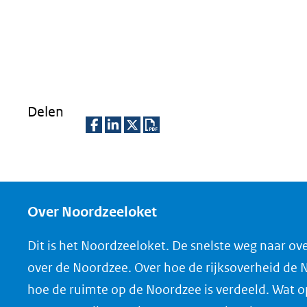
Delen
D
D
D
D
e
e
e
o
l
l
l
w
e
e
e
n
Over Noordzeeloket
n
n
n
l
Dit is het Noordzeeloket. De snelste weg naar ov
o
o
o
o
over de Noordzee. Over hoe de rijksoverheid de
p
p
p
a
hoe de ruimte op de Noordzee is verdeeld. Wat 
F
L
X
d