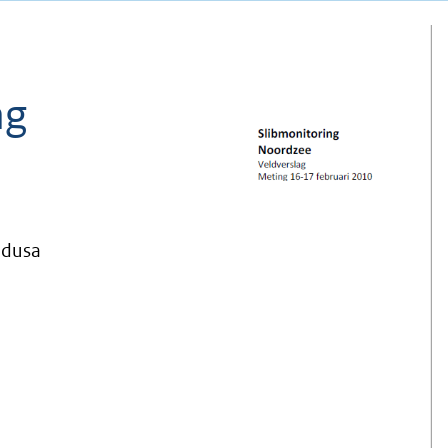
ng
edusa