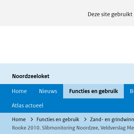
Cookies
Deze site gebruikt
instellen
Hier
kan
het
gebruik
van
cookies
Noordzeeloket
op
Home
Nieuws
Functies en gebruik
B
deze
website
Atlas actueel
worden
Home
Functies en gebruik
Zand- en grindwinn
toegestaan
Rooke 2010. Slibmonitoring Noordzee, Veldverslag Met
of