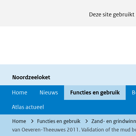
Cookies
Deze site gebruikt
instellen
Hier
kan
het
gebruik
van
cookies
Noordzeeloket
op
Home
Nieuws
Functies en gebruik
B
deze
website
Atlas actueel
worden
Home
Functies en gebruik
Zand- en grindwinn
toegestaan
van Oeveren-Theeuwes 2011. Validation of the mud buf
of