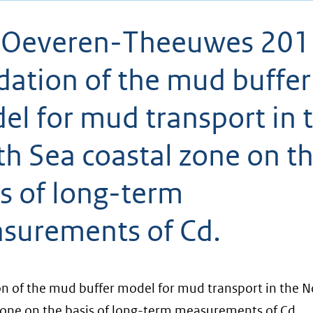
 Oeveren-Theeuwes 201
dation of the mud buffer
el for mud transport in 
th Sea coastal zone on t
s of long-term
surements of Cd.
on of the mud buffer model for mud transport in the N
zone on the basis of long-term measurements of Cd.