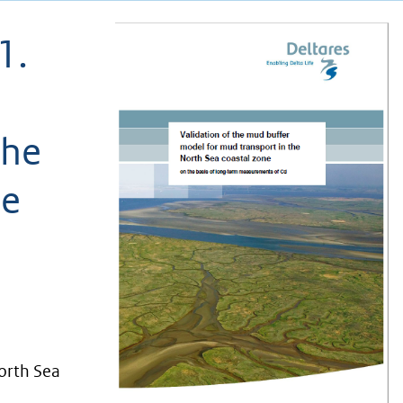
1.
the
he
orth Sea