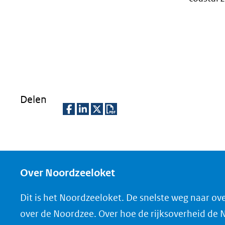
Delen
D
D
D
D
e
e
e
o
l
l
l
w
e
e
e
n
Over Noordzeeloket
n
n
n
l
Dit is het Noordzeeloket. De snelste weg naar ov
o
o
o
o
over de Noordzee. Over hoe de rijksoverheid de
p
p
p
a