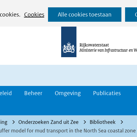
Ga
 cookies.
Cookies
Alle cookies toestaan
naar
de
inhoud
Rijkswaterstaat
Ministerie van Infrastructuur en W
eleid
Beheer
Omgeving
Publicaties
ing
Onderzoeken Zand uit Zee
Bibliotheek
fer model for mud transport in the North Sea coastal zone