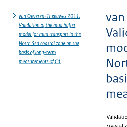
geweigerd.
van
van Oeveren-Theeuwes 2011.
Validation of the mud buffer
Vali
model for mud transport in the
North Sea coastal zone on the
mod
basis of long-term
Nor
measurements of Cd.
basi
mea
Validati
coastal 