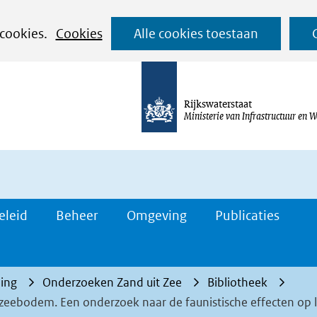
Ga
 cookies.
Cookies
Alle cookies toestaan
naar
de
inhoud
Rijkswaterstaat
Ministerie van Infrastructuur en W
eleid
Beheer
Omgeving
Publicaties
ing
Onderzoeken Zand uit Zee
Bibliotheek
e zeebodem. Een onderzoek naar de faunistische effecten op