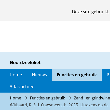
Cookies
Deze site gebruikt
instellen
Hier
kan
het
gebruik
van
cookies
Noordzeeloket
op
Home
Nieuws
Functies en gebruik
B
deze
website
Atlas actueel
worden
Home
Functies en gebruik
Zand- en grindwinn
toegestaan
Witbaard, R. & J. Craeymeersch, 2023. Littekens op d
of