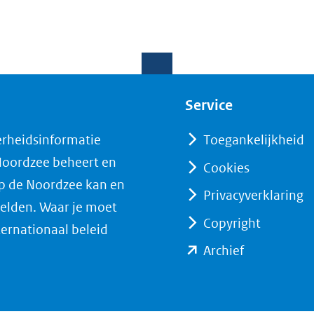
Service
erheidsinformatie
Toegankelijkheid
 Noordzee beheert en
Cookies
op de Noordzee kan en
Privacyverklaring
elden. Waar je moet
Copyright
ternationaal beleid
(opent
Archief
in
nieuw