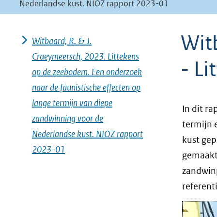
Nederlandse kust. NIOZ rapport 2023-01
geweigerd.
Wit
Witbaard, R. & J.
Craeymeersch, 2023. Littekens
- L
op de zeebodem. Een onderzoek
naar de faunistische effecten op
lange termijn van diepe
In dit r
zandwinning voor de
termijn 
Nederlandse kust. NIOZ rapport
kust gep
2023-01
gemaakt
zandwinp
referent