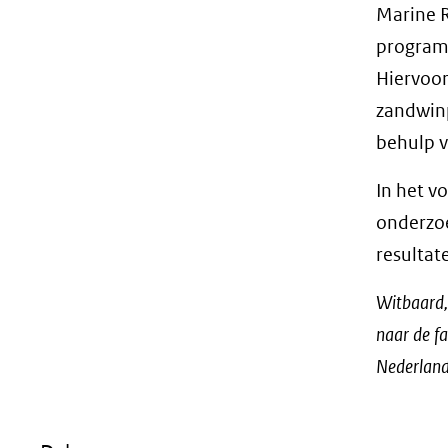
Marine R
programm
Hiervoor
zandwin
behulp v
In het 
onderzoe
resultat
Witbaard,
naar de fa
Nederland