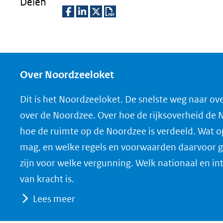
Delen
D
D
D
D
e
e
e
o
l
l
l
w
e
e
e
n
Over Noordzeeloket
n
n
n
l
Dit is het Noordzeeloket. De snelste weg naar ov
o
o
o
o
over de Noordzee. Over hoe de rijksoverheid de
p
p
p
a
hoe de ruimte op de Noordzee is verdeeld. Wat 
F
L
X
d
mag, en welke regels en voorwaarden daarvoor g
(opent
a
i
P
zijn voor welke vergunning. Welk nationaal en in
in
c
n
D
nieuw
e
k
F
van kracht is.
venster)
b
e
Lees meer
(verwijst
o
d
naar