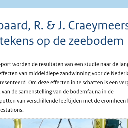
baard, R. & J. Craeymeer
ittekens op de zeebodem
apport worden de resultaten van een studie naar de lan
effecten van middeldiepe zandwinning voor de Neder
resenteerd. Om deze effecten in te schatten is een verg
 van de samenstelling van de bodemfauna in de
utten van verschillende leeftijden met de eromheen 
iestations.