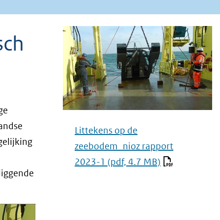
sch
ge
landse
Littekens op de
elijking
zeebodem_nioz rapport
2023-1
(pdf, 4.7 MB)
liggende