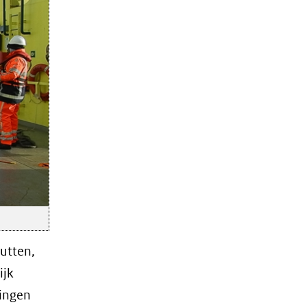
utten,
ijk
ningen