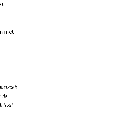
et
.
en met
nderzoek
r de
b.b.8d.