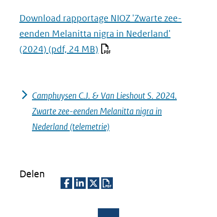
Download rapportage NIOZ 'Zwarte zee-
eenden Melanitta nigra in Nederland'
(2024)
(pdf, 24 MB)
Camphuysen C.J. & Van Lieshout S. 2024.
Zwarte zee-eenden Melanitta nigra in
Nederland (telemetrie)
Delen
D
D
D
D
e
e
e
o