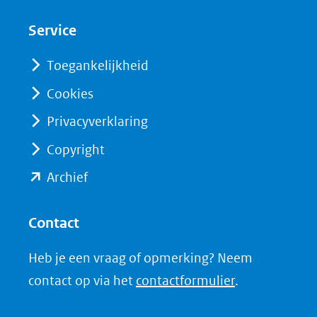
nieuw
nieuw
Service
venster)
venster)
(verwijst
(verwijst
Toegankelijkheid
naar
naar
Cookies
een
een
Privacyverklaring
andere
andere
website)
website)
Copyright
(opent
Archief
in
nieuw
Contact
venster)
Heb je een vraag of opmerking? Neem
(verwijst
contact op via het
contactformulier
.
naar
een