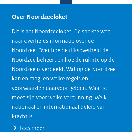
l
l
l
w
e
e
e
n
Over Noordzeeloket
n
n
n
l
Dit is het Noordzeeloket. De snelste weg
o
o
o
o
naar overheidsinformatie over de
p
p
p
a
Noordzee. Over hoe de rijksoverheid de
F
L
X
d
Noordzee beheert en hoe de ruimte op de
(opent
a
i
P
Noordzee is verdeeld. Wat op de Noordzee
in
c
n
D
nieuw
e
k
F
kan en mag, en welke regels en
venster)
b
e
voorwaarden daarvoor gelden. Waar je
(verwijst
o
d
moet zijn voor welke vergunning. Welk
naar
o
I
nationaal en internationaal beleid van
een
k
n
kracht is.
(opent
(opent
andere
Lees meer
in
in
website)