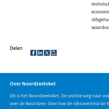
technisc
economis
slibgeha
waardoor
Delen
D
D
D
D
e
e
e
o
l
l
l
w
e
e
e
n
Over Noordzeeloket
n
n
n
l
Dit is het Noordzeeloket. De snelste weg naar ov
o
o
o
o
over de Noordzee. Over hoe de rijksoverheid de
p
p
p
a