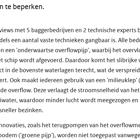
n te beperken.
rviews met 5 baggerbedrijven en 2 technische experts b
dels een aantal vaste technieken gangbaar is. Alle bed
n een 'onderwaartse overflowpijp', waarbij het overv
t schip wordt afgevoerd. Daardoor komt het slibrijke
ect in de bovenste waterlagen terecht, wat de versprei
rt. Ook maakt iedereen gebruik van een 'milieuklep' 
n de overflow. Deze verlaagt de stroomsnelheid van het
iwater, waardoor minder lucht wordt meegezogen en d
 sneller bezinken.
nnovaties, zoals het terugpompen van het overflowm
bodem ('groene pijp'), worden niet toegepast vanweg