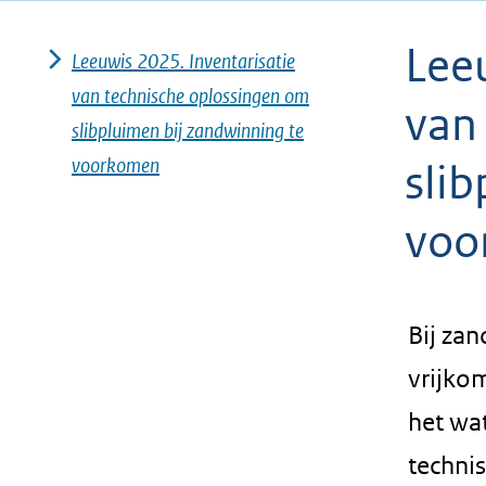
geweigerd.
Lee
Leeuwis 2025. Inventarisatie
van technische oplossingen om
van
slibpluimen bij zandwinning te
voorkomen
sli
voo
Bij za
vrijkom
het wat
techni