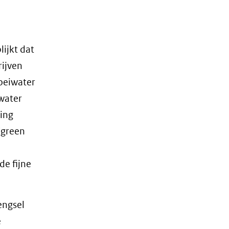
lijkt dat
rijven
loeiwater
 water
ding
(green
e fijne
engsel
e