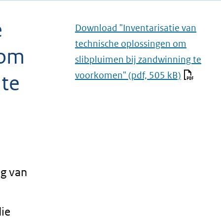
e
Download "Inventarisatie van
technische oplossingen om
 om
slibpluimen bij zandwinning te
voorkomen"
(pdf, 505 kB)
 te
ng van
ie