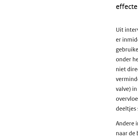
effecte
Uit inte
er inmid
gebruike
onder he
niet dir
verminde
valve) i
overvloe
deeltjes
Andere i
naar de 