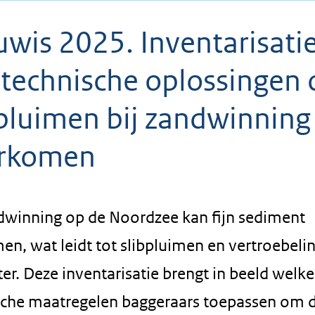
uwis 2025. Inventarisati
 technische oplossingen
bpluimen bij zandwinning
rkomen
ndwinning op de Noordzee kan fijn sediment
en, wat leidt tot slibpluimen en vertroebeli
er. Deze inventarisatie brengt in beeld welke
sche maatregelen baggeraars toepassen om d