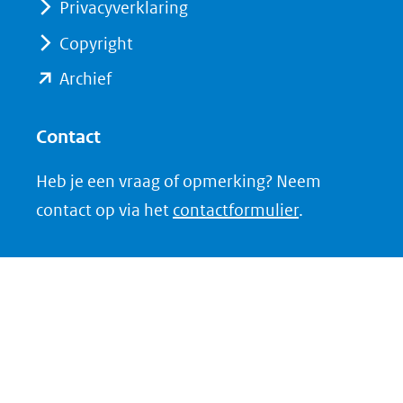
Privacyverklaring
andere
andere
website)
website)
Copyright
(opent
Archief
in
nieuw
Contact
venster)
Heb je een vraag of opmerking? Neem
(verwijst
contact op via het
contactformulier
.
naar
een
andere
website)