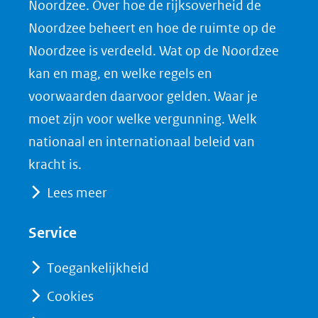
Noordzee. Over hoe de rijksoverheid de
F
L
X
d
Noordzee beheert en hoe de ruimte op de
(opent
a
i
P
Noordzee is verdeeld. Wat op de Noordzee
in
c
n
D
nieuw
e
k
F
kan en mag, en welke regels en
venster)
b
e
voorwaarden daarvoor gelden. Waar je
(verwijst
o
d
moet zijn voor welke vergunning. Welk
naar
o
I
nationaal en internationaal beleid van
een
k
n
kracht is.
(opent
(opent
andere
Lees meer
in
in
website)
nieuw
nieuw
Service
venster)
venster)
(verwijst
(verwijst
Toegankelijkheid
naar
naar
Cookies
een
een