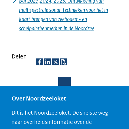
Bai 2023,2024, 2025. Ontwikkeling van
multispectrale sonar-technieken voor het in
kaart brengen van zeebodem- en
schelpdierkenmerken in de Noordzee
Delen
D
D
D
D
e
e
e
o
l
l
l
w
e
e
e
n
Over Noordzeeloket
n
n
n
l
Dit is het Noordzeeloket. De snelste weg
o
o
o
o
naar overheidsinformatie over de
p
p
p
a