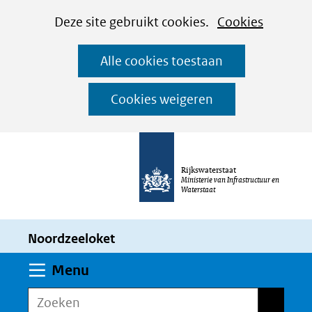
Cookies
Ga
Hier
Deze site gebruikt cookies.
Cookies
instellen
naar
kan
Alle cookies toestaan
de
het
inhoud
gebruik
Cookies weigeren
van
cookies
op
Rijkswaterstaat
deze
Ministerie van Infrastructuur en
Waterstaat
website
worden
Noordzeeloket
toegestaan
of
Uitklappen
Menu
geweigerd.
Zoeken
Zoeken