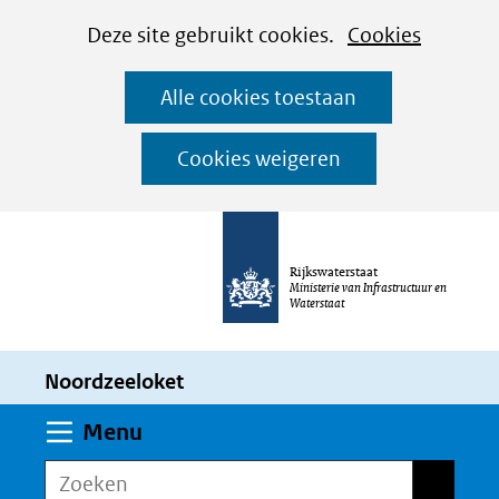
Cookies
Ga
Hier
Deze site gebruikt cookies.
Cookies
instellen
naar
kan
Alle cookies toestaan
de
het
inhoud
gebruik
Cookies weigeren
van
cookies
op
Rijkswaterstaat
deze
Ministerie van Infrastructuur en
Waterstaat
website
worden
Noordzeeloket
toegestaan
of
Uitklappen
Menu
geweigerd.
Zoeken
Zoeken