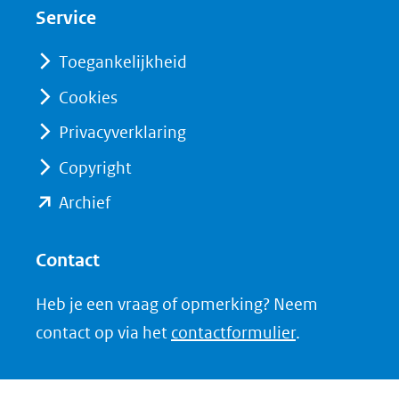
nieuw
nieuw
Service
venster)
venster)
(verwijst
(verwijst
Toegankelijkheid
naar
naar
Cookies
een
een
Privacyverklaring
andere
andere
website)
website)
Copyright
(opent
Archief
in
nieuw
Contact
venster)
Heb je een vraag of opmerking? Neem
(verwijst
contact op via het
contactformulier
.
naar
een