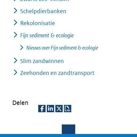
Schelpdierbanken
Rekolonisatie
Fijn sediment & ecologie
Nieuws over Fijn sediment & ecologie
Slim zandwinnen
Zeehonden en zandtransport
Delen
D
D
D
D
e
e
e
o