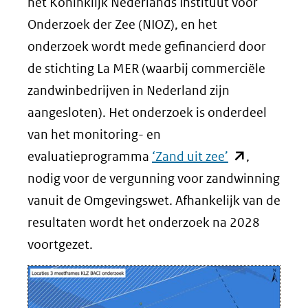
het Koninklijk Nederlands Instituut voor
Onderzoek der Zee (NIOZ), en het
onderzoek wordt mede gefinancierd door
de stichting La MER (waarbij commerciële
zandwinbedrijven in Nederland zijn
aangesloten). Het onderzoek is onderdeel
van het monitoring- en
(opent
evaluatieprogramma
‘Zand uit zee’
,
in
nodig voor de vergunning voor zandwinning
nieuw
vanuit de Omgevingswet. Afhankelijk van de
venster)
resultaten wordt het onderzoek na 2028
(verwijst
voortgezet.
naar
een