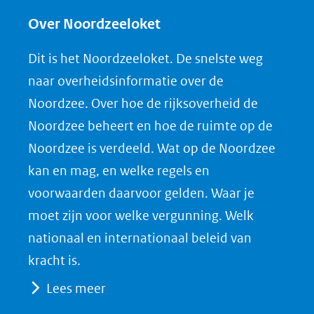
l
l
l
w
e
e
e
n
Over Noordzeeloket
n
n
n
l
Dit is het Noordzeeloket. De snelste weg
o
o
o
o
naar overheidsinformatie over de
p
p
p
a
Noordzee. Over hoe de rijksoverheid de
F
L
X
d
Noordzee beheert en hoe de ruimte op de
(opent
a
i
P
Noordzee is verdeeld. Wat op de Noordzee
in
c
n
D
nieuw
e
k
F
kan en mag, en welke regels en
venster)
b
e
voorwaarden daarvoor gelden. Waar je
(verwijst
o
d
moet zijn voor welke vergunning. Welk
naar
o
I
nationaal en internationaal beleid van
een
k
n
kracht is.
(opent
(opent
andere
Lees meer
in
in
website)