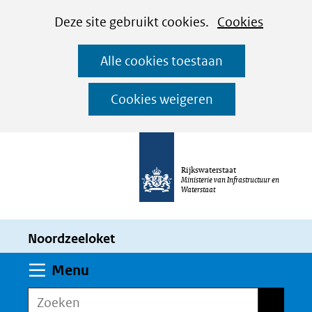
Cookies
Ga
Hier
Deze site gebruikt cookies.
Cookies
instellen
naar
kan
Alle cookies toestaan
de
het
inhoud
gebruik
Cookies weigeren
van
cookies
op
Rijkswaterstaat
deze
Ministerie van Infrastructuur en
Waterstaat
website
worden
Noordzeeloket
toegestaan
of
Uitklappen
Menu
geweigerd.
Zoeken
Zoeken