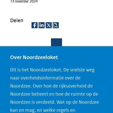
13 november 2024
Delen
D
D
D
D
e
e
e
o
l
l
l
w
e
e
e
n
Over Noordzeeloket
n
n
n
l
Dit is het Noordzeeloket. De snelste weg
o
o
o
o
naar overheidsinformatie over de
p
p
p
a
Noordzee. Over hoe de rijksoverheid de
F
L
X
d
Noordzee beheert en hoe de ruimte op de
(opent
a
i
P
Noordzee is verdeeld. Wat op de Noordzee
in
c
n
D
nieuw
e
k
F
kan en mag, en welke regels en