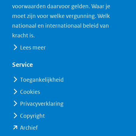
venster)
b
e
voorwaarden daarvoor gelden. Waar je
(verwijst
o
d
moet zijn voor welke vergunning. Welk
naar
o
I
nationaal en internationaal beleid van
een
k
n
kracht is.
(opent
(opent
andere
Lees meer
in
in
website)
nieuw
nieuw
Service
venster)
venster)
(verwijst
(verwijst
Toegankelijkheid
naar
naar
Cookies
een
een
Privacyverklaring
andere
andere
website)
website)
Copyright
(opent
Archief