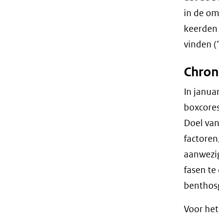
in de om
keerden 
vinden (
Chron
In janua
boxcores
Doel van
factoren
aanwezig
fasen te
benthos
Voor het