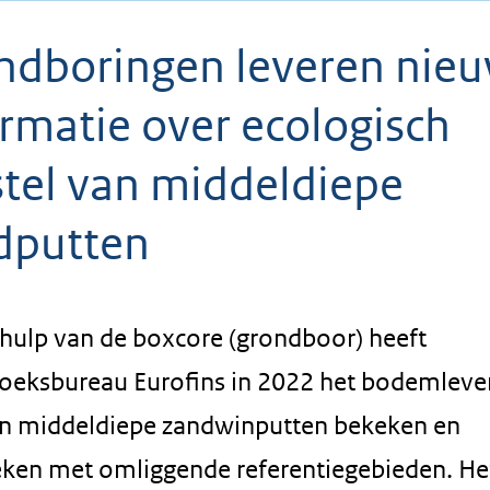
ndboringen leveren nie
rmatie over ecologisch
stel van middeldiepe
dputten
hulp van de boxcore (grondboor) heeft
oeksbureau Eurofins in 2022 het bodemleven
en middeldiepe zandwinputten bekeken en
eken met omliggende referentiegebieden. He