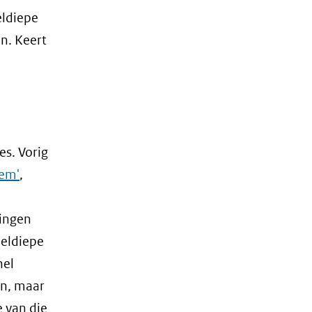
eldiepe
n. Keert
s. Vorig
dem'
,
ningen
deldiepe
nel
en, maar
 van die