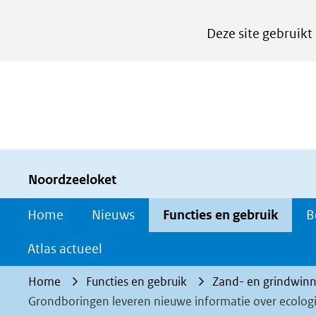
Cookies
Deze site gebruikt
instellen
Hier
kan
het
gebruik
van
cookies
Noordzeeloket
op
Home
Nieuws
Functies en gebruik
B
deze
website
Atlas actueel
worden
Home
Functies en gebruik
Zand- en grindwinn
toegestaan
Grondboringen leveren nieuwe informatie over ecolog
of