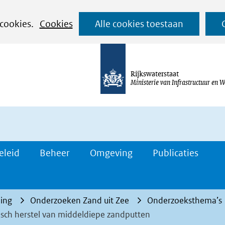
Ga
 cookies.
Cookies
Alle cookies toestaan
naar
de
inhoud
Rijkswaterstaat
Ministerie van Infrastructuur en W
eleid
Beheer
Omgeving
Publicaties
ing
Onderzoeken Zand uit Zee
Onderzoeksthema’s
isch herstel van middeldiepe zandputten