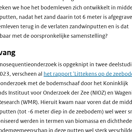
ken we hoe het bodemleven zich ontwikkelt in midd
utten, nadat het zand daarin tot 6 meter is afgegrave
mleven terug in de verlaten zandwinputten en is dat
kbaar met de oorspronkelijke samenstelling?
nvang
nosequentieonderzoek is opgeknipt in twee deelstudie
 2023, verscheen al
het rapport 'Littekens op de zeebo
 onderzoek met de bodemschaaf door het Koninklijk
ds Instituut voor Onderzoek der Zee (NIOZ) en Wage
esearch (WMR). Hieruit kwam naar voren dat de mid
utten (tot -6 meter diep in de zeebodem) wel weer s
niseerd werden in termen van biomassa en dichthed
odemgemeenschap in deze putten wel sterk verschilde