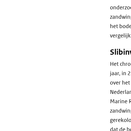
onderzoe
zandwinp
het bode
vergelij
Slibi
Het chro
jaar, in
over het
Nederlan
Marine R
zandwinp
gerekolo
dat de b