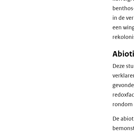
benthos-
in de ve
een wing
rekolon
Abiot
Deze stu
verklare
gevonden
redoxfac
rondom d
De abiot
bemonste