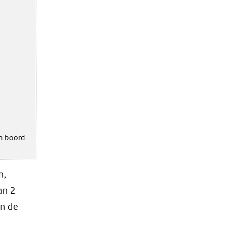
n boord
n,
an 2
in de