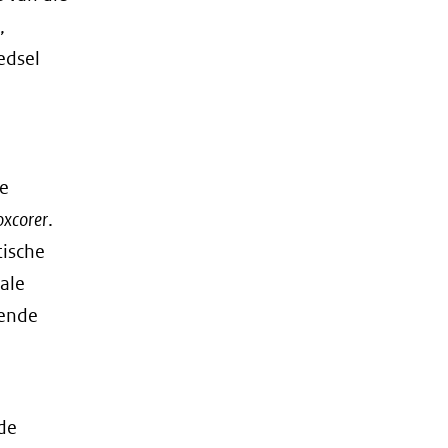
,
edsel
de
oxcorer
.
tische
kale
lende
de