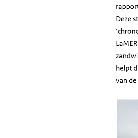
rappor
Deze st
‘chron
LaMER 
zandwi
helpt d
van de