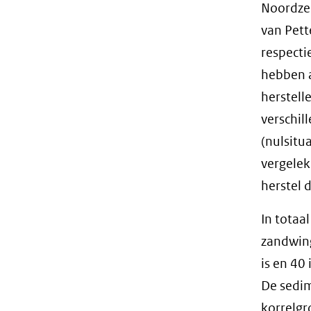
Noordzee
van Pett
respecti
hebben a
herstell
verschi
(nulsitu
vergelek
herstel 
In totaa
zandwin
is en 40
De sedim
korrelgr