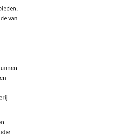
bieden,
ode van
 kunnen
den
erij
en
udie