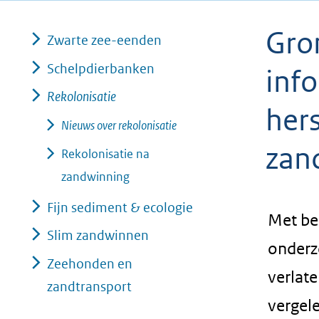
geweigerd.
Gro
Zwarte zee-eenden
Schelpdierbanken
info
Rekolonisatie
her
Nieuws over rekolonisatie
zan
Rekolonisatie na
zandwinning
Fijn sediment & ecologie
Met be
Slim zandwinnen
onderz
Zeehonden en
verlat
zandtransport
vergel