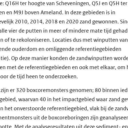
: Q16H ter hoogte van Scheveningen, Q5J en Q5H ter
en en M9J boven Ameland. In deze gebieden is in
evelijk 2010, 2014, 2018 en 2020 zand gewonnen. Si
lle vier de putten in meer of mindere mate tijd geha
en of te rekoloniseren. Locaties dus met winputten van
llende ouderdom en omliggende referentiegebieden
atie). Op deze manier konden de zandwinputten word
en met de referentiegebieden en ook met elkaar, om 
door de tijd heen te onderzoeken.
l zijn er 320 boxcoremonsters genomen; 80 binnen ied
gebied, waarvan 40 in het impactgebied waar zand 
 in het onverstoorde referentiegebied, vlak bij de zand
entmonsters uit de boxcoreboringen zijn geanalysee
ootte. Met de analyseresultaten uit deze sediment- en