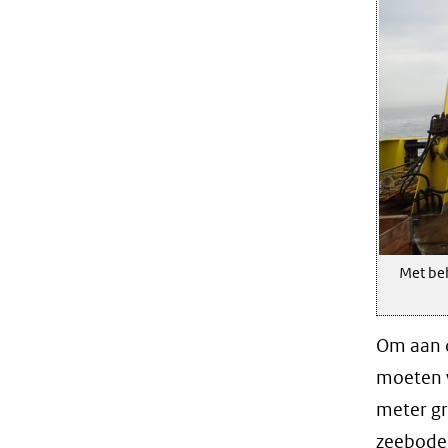
Met be
Om aan d
moeten w
meter gr
zeebode