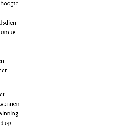
 hoogte
ndsdien
d om te
en
het
er
gewonnen
winning.
rd op