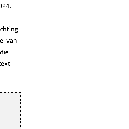
024.
chting
el van
die
text