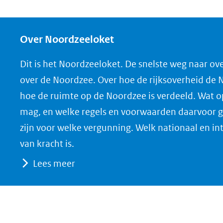
e
e
e
o
l
l
l
w
e
e
e
n
Over Noordzeeloket
n
n
n
l
Dit is het Noordzeeloket. De snelste weg naar ov
o
o
o
o
over de Noordzee. Over hoe de rijksoverheid de
p
p
p
a
hoe de ruimte op de Noordzee is verdeeld. Wat 
F
L
X
d
mag, en welke regels en voorwaarden daarvoor g
(opent
a
i
P
zijn voor welke vergunning. Welk nationaal en in
in
c
n
D
nieuw
e
k
F
van kracht is.
venster)
b
e
Lees meer
(verwijst
o
d
naar
o
I
een
k
n
(opent
(opent
andere