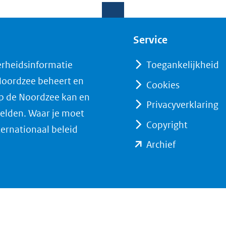
Service
erheidsinformatie
Toegankelijkheid
 Noordzee beheert en
Cookies
op de Noordzee kan en
Privacyverklaring
elden. Waar je moet
Copyright
ternationaal beleid
(opent
Archief
in
nieuw
venster)
(verwijst
naar