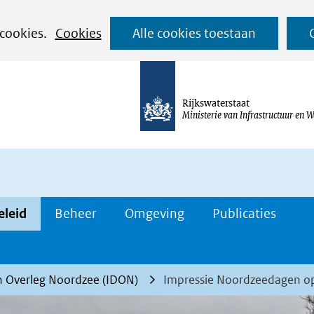
Ga
 cookies.
Cookies
Alle cookies toestaan
naar
de
inhoud
Rijkswaterstaat
Ministerie van Infrastructuur en W
eleid
Beheer
Omgeving
Publicaties
n Overleg Noordzee (IDON)
Impressie Noordzeedagen op