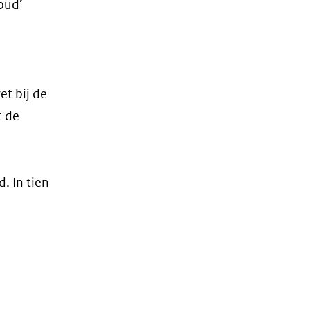
loud’
t bij de
t de
. In tien