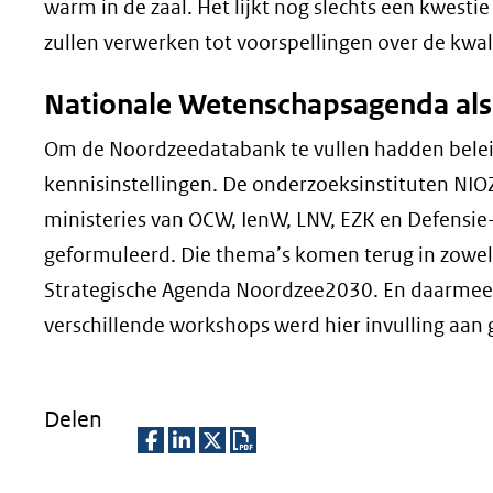
warm in de zaal. Het lijkt nog slechts een kwestie
zullen verwerken tot voorspellingen over de kwa
Nationale Wetenschapsagenda als 
Om de Noordzeedatabank te vullen hadden beleid
kennisinstellingen. De onderzoeksinstituten NIO
ministeries van OCW, IenW, LNV, EZK en Defens
geformuleerd. Die thema’s komen terug in zowel
Strategische Agenda Noordzee2030. En daarmee w
verschillende workshops werd hier invulling aan
Delen
D
D
D
D