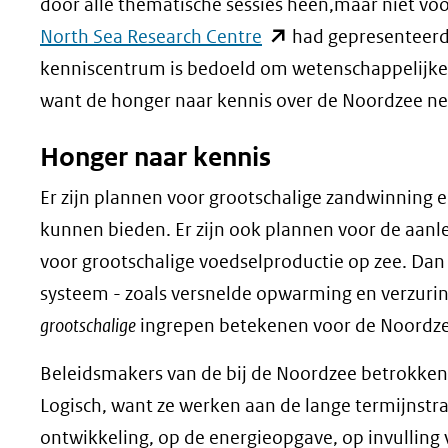
door alle thematische sessies heen,maar niet vo
(opent
North Sea Research Centre
had gepresenteerd, 
in
kenniscentrum is bedoeld om wetenschappelijke k
nieuw
want de honger naar kennis over de Noordzee n
venster)
Honger naar kennis
(verwijst
naar
Er zijn plannen voor grootschalige zandwinning e
een
kunnen bieden. Er zijn ook plannen voor de aan
andere
voor grootschalige voedselproductie op zee. Dan
website)
systeem - zoals versnelde opwarming en verzuring
grootschalige
ingrepen betekenen voor de Noordz
Beleidsmakers van de bij de Noordzee betrokken
Logisch, want ze werken aan de lange termijnstr
ontwikkeling, op de energieopgave, op invulling 