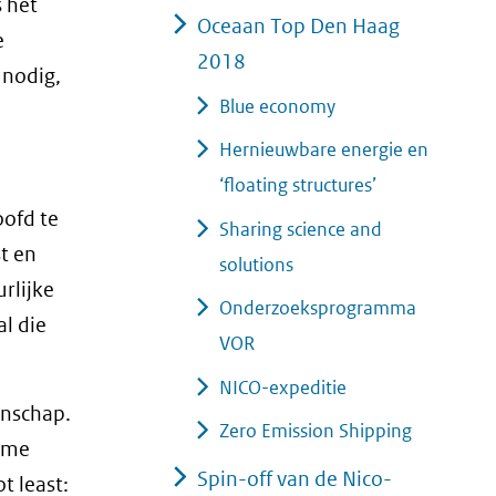
 het
Oceaan Top Den Haag
e
2018
 nodig,
Blue economy
Hernieuwbare energie en
‘floating structures’
oofd te
Sharing science and
t en
solutions
rlijke
Onderzoeksprogramma
l die
VOR
NICO-expeditie
enschap.
Zero Emission Shipping
zame
Spin-off van de Nico-
t least: