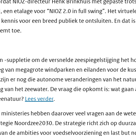
ordat NIOZ-directeur Henk Brinkhuis met gepaste trots
een etalage voor “NIOZ 2.0 in full swing”. Het virtuel
ennis voor een breed publiek te ontsluiten. En dat is
eemt toe.
n -suppletie om de versnelde zeespiegelstijging het h
leg van megagrote windparken en eilanden voor de kus
 zijn er nog die autonome veranderingen van het natuu
 van het zeewater. De vraag die opkomt is: wat gaan a
eenatuur?
Lees verder
.
 ministeries hebben daarover veel vragen aan de wet
ategie Noordzee2030. De strategie richt zich op duur
van de ambities voor voedselvoorziening en last but no