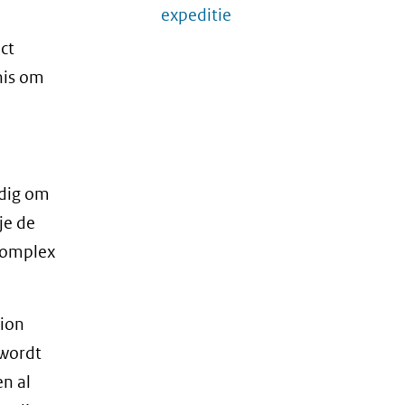
expeditie
ct
nis om
odig om
je de
 complex
sion
 wordt
en al