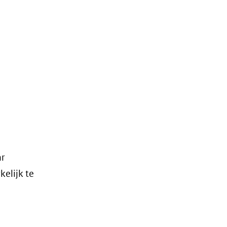
ar
elijk te