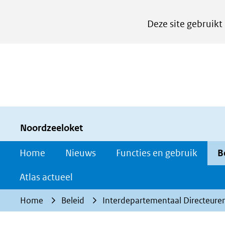
Cookies
Deze site gebruikt
instellen
Hier
kan
het
gebruik
van
cookies
Noordzeeloket
op
Home
Nieuws
Functies en gebruik
B
deze
website
Atlas actueel
worden
Home
Beleid
Interdepartementaal Directeure
toegestaan
of