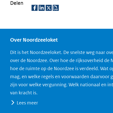
Delen
D
D
D
D
e
e
e
o
l
l
l
w
e
e
e
n
Over Noordzeeloket
n
n
n
l
Dit is het Noordzeeloket. De snelste weg naar ov
o
o
o
o
over de Noordzee. Over hoe de rijksoverheid de
p
p
p
a
hoe de ruimte op de Noordzee is verdeeld. Wat 
F
L
X
d
mag, en welke regels en voorwaarden daarvoor g
(opent
a
i
P
zijn voor welke vergunning. Welk nationaal en in
in
c
n
D
nieuw
e
k
F
van kracht is.
venster)
b
e
Lees meer
(verwijst
o
d