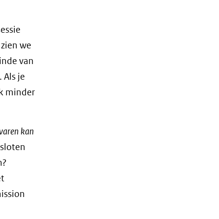
sessie
 zien we
einde van
 Als je
ok minder
varen kan
esloten
n?
et
ission