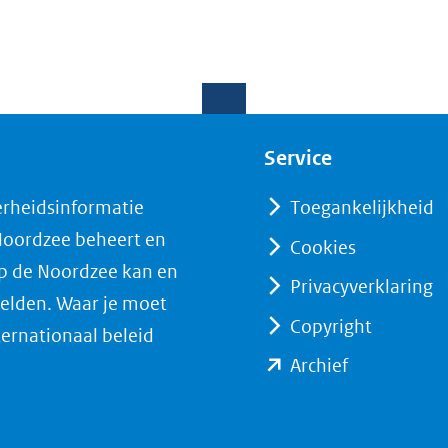
Service
erheidsinformatie
Toegankelijkheid
 Noordzee beheert en
Cookies
op de Noordzee kan en
Privacyverklaring
elden. Waar je moet
Copyright
ternationaal beleid
(opent
Archief
in
nieuw