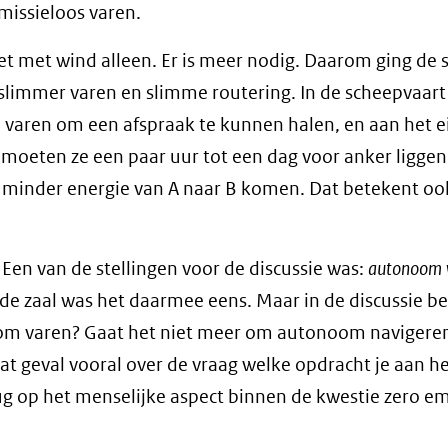
missieloos varen.
et met wind alleen. Er is meer nodig. Daarom ging de 
slimmer varen en slimme routering. In de scheepvaart
nel varen om een afspraak te kunnen halen, en aan het 
l moeten ze een paar uur tot een dag voor anker liggen.
t minder energie van A naar B komen. Dat betekent o
en van de stellingen voor de discussie was:
autonoom 
de zaal was het daarmee eens. Maar in de discussie b
noom varen? Gaat het niet meer om autonoom navigere
t geval vooral over de vraag welke opdracht je aan h
 op het menselijke aspect binnen de kwestie zero em