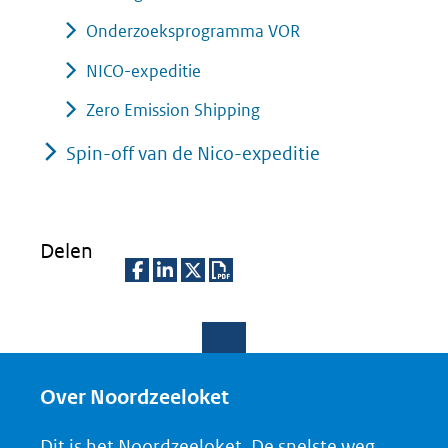
Onderzoeksprogramma VOR
NICO-expeditie
Zero Emission Shipping
Spin-off van de Nico-expeditie
Delen
D
D
D
D
e
e
e
o
l
l
l
w
e
e
e
n
Over Noordzeeloket
n
n
n
l
Dit is het Noordzeeloket. De snelste weg