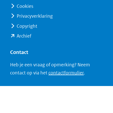
naar
naar
Cookies
een
een
Privacyverklaring
andere
andere
website)
website)
Copyright
(opent
Archief
in
nieuw
Contact
venster)
Heb je een vraag of opmerking? Neem
(verwijst
contact op via het
contactformulier
.
naar
een
andere
website)