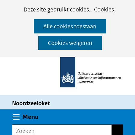
Cookies
Ga
Hier
Deze site gebruikt cookies.
Cookies
instellen
naar
kan
Alle cookies toestaan
de
het
inhoud
gebruik
Cookies weigeren
van
cookies
op
Rijkswaterstaat
deze
Ministerie van Infrastructuur en
Waterstaat
website
worden
Noordzeeloket
toegestaan
of
Uitklappen
Menu
geweigerd.
Zoeken
Zoeken