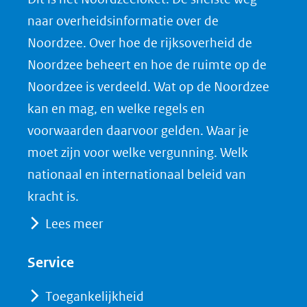
o
o
o
o
naar overheidsinformatie over de
p
p
p
a
Noordzee. Over hoe de rijksoverheid de
F
L
X
d
Noordzee beheert en hoe de ruimte op de
(opent
a
i
P
Noordzee is verdeeld. Wat op de Noordzee
in
c
n
D
nieuw
e
k
F
kan en mag, en welke regels en
venster)
b
e
voorwaarden daarvoor gelden. Waar je
(verwijst
o
d
moet zijn voor welke vergunning. Welk
naar
o
I
nationaal en internationaal beleid van
een
k
n
kracht is.
(opent
(opent
andere
Lees meer
in
in
website)
nieuw
nieuw
Service
venster)
venster)
(verwijst
(verwijst
Toegankelijkheid