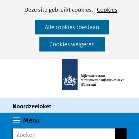
Cookies
Ga
Hier
Deze site gebruikt cookies.
Cookies
instellen
naar
kan
Alle cookies toestaan
de
het
inhoud
gebruik
Cookies weigeren
van
cookies
op
Rijkswaterstaat
deze
Ministerie van Infrastructuur en
Waterstaat
website
worden
Noordzeeloket
toegestaan
of
Uitklappen
Menu
geweigerd.
Zoeken
Zoeken