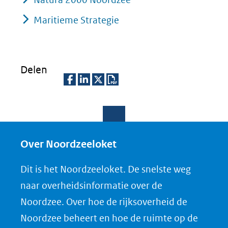
Maritieme Strategie
Delen
D
D
D
D
e
e
e
o
l
l
l
w
e
e
e
n
Over Noordzeeloket
n
n
n
l
Dit is het Noordzeeloket. De snelste weg
o
o
o
o
naar overheidsinformatie over de
p
p
p
a
Noordzee. Over hoe de rijksoverheid de
F
L
X
d
Noordzee beheert en hoe de ruimte op de
(opent
a
i
P