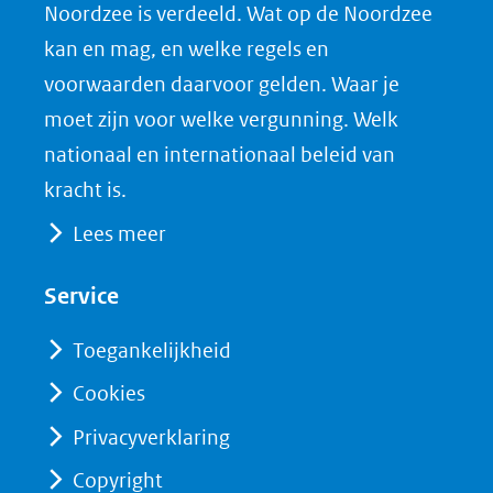
Noordzee is verdeeld. Wat op de Noordzee
in
c
n
D
nieuw
e
k
F
kan en mag, en welke regels en
venster)
b
e
voorwaarden daarvoor gelden. Waar je
(verwijst
o
d
moet zijn voor welke vergunning. Welk
naar
o
I
nationaal en internationaal beleid van
een
k
n
kracht is.
(opent
(opent
andere
Lees meer
in
in
website)
nieuw
nieuw
Service
venster)
venster)
(verwijst
(verwijst
Toegankelijkheid
naar
naar
Cookies
een
een
Privacyverklaring
andere
andere
website)
website)
Copyright