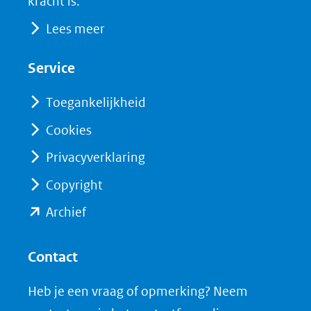
kracht is.
(opent
(opent
andere
Lees meer
in
in
website)
nieuw
nieuw
Service
venster)
venster)
(verwijst
(verwijst
Toegankelijkheid
naar
naar
Cookies
een
een
Privacyverklaring
andere
andere
website)
website)
Copyright
(opent
Archief
in
nieuw
Contact
venster)
Heb je een vraag of opmerking? Neem
(verwijst