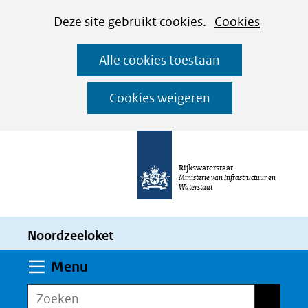
Cookies
Ga
Hier
Deze site gebruikt cookies.
Cookies
instellen
naar
kan
Alle cookies toestaan
de
het
inhoud
gebruik
Cookies weigeren
van
cookies
op
Rijkswaterstaat
deze
Ministerie van Infrastructuur en
Waterstaat
website
worden
Noordzeeloket
toegestaan
of
Uitklappen
Menu
geweigerd.
Zoeken
Zoeken