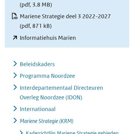
(pdf, 3.8 MB)
Mariene Strategie deel 3 2022-2027
(pdf, 871 kB)
(opent
Informatiehuis Marien
in
nieuw
Beleidskaders
venster)
(verwijst
Programma Noordzee
naar
Interdepartementaal Directeuren
een
Overleg Noordzee (IDON)
andere
Internationaal
website)
Mariene Strategie (KRM)
Kaderrichtlijn Mariene Strategie gebieden