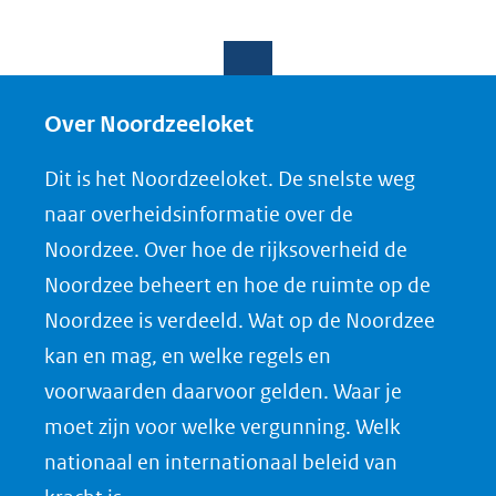
D
D
D
D
e
e
e
o
l
l
l
w
e
e
e
n
Over Noordzeeloket
n
n
n
l
Dit is het Noordzeeloket. De snelste weg
o
o
o
o
naar overheidsinformatie over de
p
p
p
a
Noordzee. Over hoe de rijksoverheid de
F
L
X
d
Noordzee beheert en hoe de ruimte op de
(opent
a
i
P
Noordzee is verdeeld. Wat op de Noordzee
in
c
n
D
nieuw
e
k
F
kan en mag, en welke regels en
venster)
b
e
voorwaarden daarvoor gelden. Waar je
(verwijst
o
d
moet zijn voor welke vergunning. Welk
naar
o
I
nationaal en internationaal beleid van
een
k
n