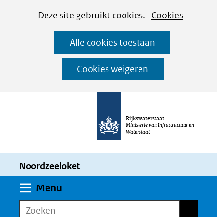
Cookies
Ga
Hier
Deze site gebruikt cookies.
Cookies
instellen
naar
kan
Alle cookies toestaan
de
het
inhoud
gebruik
Cookies weigeren
van
cookies
op
Rijkswaterstaat
deze
Ministerie van Infrastructuur en
Waterstaat
website
worden
Noordzeeloket
toegestaan
of
Uitklappen
Menu
geweigerd.
Zoeken
Zoeken