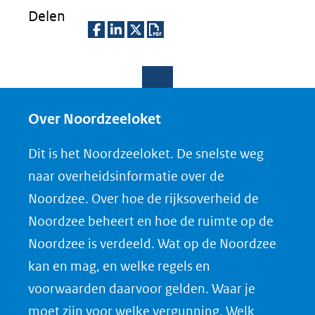
Delen
D
D
D
D
e
e
e
o
l
l
l
w
e
e
e
n
Over Noordzeeloket
n
n
n
l
Dit is het Noordzeeloket. De snelste weg
o
o
o
o
naar overheidsinformatie over de
p
p
p
a
Noordzee. Over hoe de rijksoverheid de
F
L
X
d
Noordzee beheert en hoe de ruimte op de
(opent
a
i
P
Noordzee is verdeeld. Wat op de Noordzee
in
c
n
D
nieuw
e
k
F
kan en mag, en welke regels en
venster)
b
e
voorwaarden daarvoor gelden. Waar je
(verwijst
o
d
moet zijn voor welke vergunning. Welk