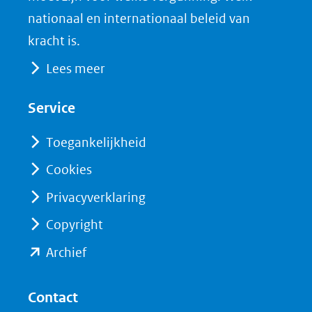
naar
o
I
nationaal en internationaal beleid van
een
k
n
kracht is.
(opent
(opent
andere
Lees meer
in
in
website)
nieuw
nieuw
Service
venster)
venster)
(verwijst
(verwijst
Toegankelijkheid
naar
naar
Cookies
een
een
Privacyverklaring
andere
andere
website)
website)
Copyright
(opent
Archief
in
nieuw
Contact