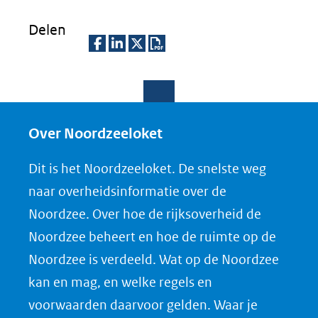
Delen
D
D
D
D
e
e
e
o
l
l
l
w
e
e
e
n
Over Noordzeeloket
n
n
n
l
Dit is het Noordzeeloket. De snelste weg
o
o
o
o
naar overheidsinformatie over de
p
p
p
a
Noordzee. Over hoe de rijksoverheid de
F
L
X
d
Noordzee beheert en hoe de ruimte op de
(opent
a
i
P
Noordzee is verdeeld. Wat op de Noordzee
in
c
n
D
nieuw
e
k
F
kan en mag, en welke regels en
venster)
b
e
voorwaarden daarvoor gelden. Waar je