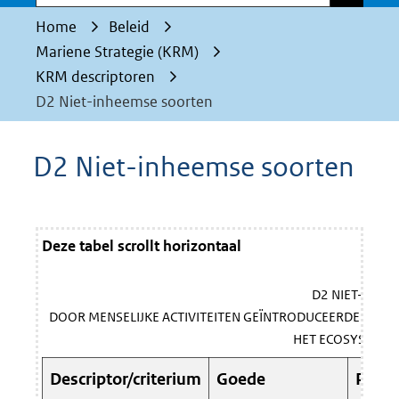
Home
Beleid
Mariene Strategie (KRM)
KRM descriptoren
D2 Niet-inheemse soorten
D2 Niet-inheemse soorten
Deze tabel scrollt horizontaal
D2 NIET-INHE
DOOR MENSELIJKE ACTIVITEITEN GEÏNTRODUCEERDE NIET
HET ECOSYSTEEM 
Descriptor/criterium
Goede
Prima