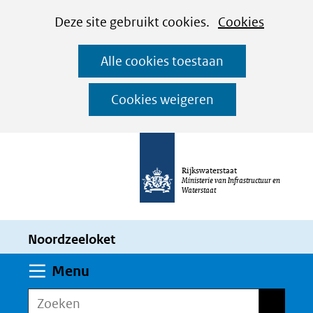
Cookies
Ga
Hier
Deze site gebruikt cookies.
Cookies
instellen
naar
kan
Alle cookies toestaan
de
het
inhoud
gebruik
Cookies weigeren
van
cookies
op
Rijkswaterstaat
deze
Ministerie van Infrastructuur en
Waterstaat
website
worden
Noordzeeloket
toegestaan
of
Uitklappen
Menu
geweigerd.
Zoeken
Zoeken