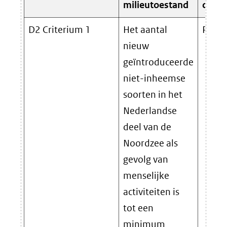
milieutoestand
crite
D2 Criterium 1
Het aantal
Prima
nieuw
geïntroduceerde
niet-inheemse
soorten in het
Nederlandse
deel van de
Noordzee als
gevolg van
menselijke
activiteiten is
tot een
minimum