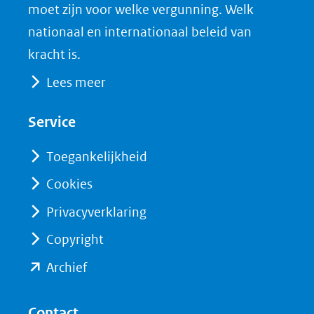
(verwijst
o
d
moet zijn voor welke vergunning. Welk
naar
o
I
nationaal en internationaal beleid van
een
k
n
kracht is.
(opent
(opent
andere
Lees meer
in
in
website)
nieuw
nieuw
Service
venster)
venster)
(verwijst
(verwijst
Toegankelijkheid
naar
naar
Cookies
een
een
Privacyverklaring
andere
andere
website)
website)
Copyright
(opent
Archief
in
nieuw
Contact