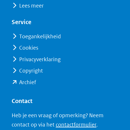
Lees meer
in
in
website)
nieuw
nieuw
Service
venster)
venster)
(verwijst
(verwijst
Toegankelijkheid
naar
naar
Cookies
een
een
Privacyverklaring
andere
andere
website)
website)
Copyright
(opent
Archief
in
nieuw
Contact
venster)
Heb je een vraag of opmerking? Neem
(verwijst
contact op via het
contactformulier
.
naar