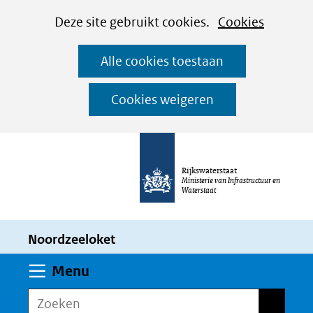
Cookies
Ga
Hier
Deze site gebruikt cookies.
Cookies
instellen
naar
kan
Alle cookies toestaan
de
het
inhoud
gebruik
Cookies weigeren
van
cookies
op
Rijkswaterstaat
deze
Ministerie van Infrastructuur en
Waterstaat
website
worden
Noordzeeloket
toegestaan
of
Uitklappen
Menu
geweigerd.
Zoeken
Zoeken