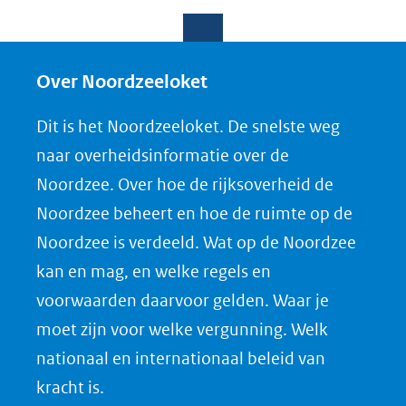
e
e
e
l
l
l
e
e
e
Over Noordzeeloket
n
n
n
Dit is het Noordzeeloket. De snelste weg
o
o
o
naar overheidsinformatie over de
p
p
p
Noordzee. Over hoe de rijksoverheid de
F
L
X
Noordzee beheert en hoe de ruimte op de
(opent
a
i
Noordzee is verdeeld. Wat op de Noordzee
in
c
n
nieuw
e
k
kan en mag, en welke regels en
venster)
b
e
voorwaarden daarvoor gelden. Waar je
(verwijst
o
d
moet zijn voor welke vergunning. Welk
naar
o
I
nationaal en internationaal beleid van
een
k
n
kracht is.
(opent
(opent
andere