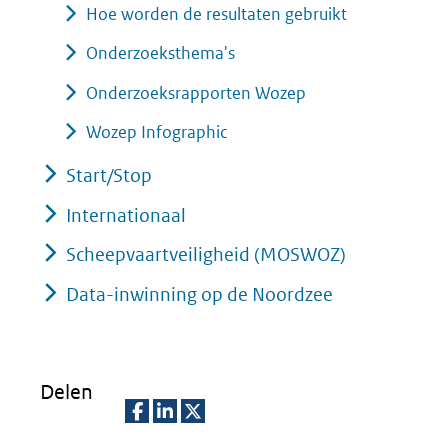
Hoe worden de resultaten gebruikt
Onderzoeksthema's
Onderzoeksrapporten Wozep
Wozep Infographic
Start/Stop
Internationaal
Scheepvaartveiligheid (MOSWOZ)
Data-inwinning op de Noordzee
Delen
D
D
D