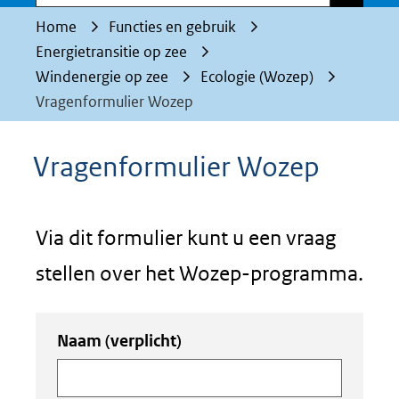
Home
Functies en gebruik
Energietransitie op zee
Windenergie op zee
Ecologie (Wozep)
Vragenformulier Wozep
Vragenformulier Wozep
Via dit formulier kunt u een vraag
stellen over het Wozep-programma.
Uw
Naam
(verplicht)
invoer