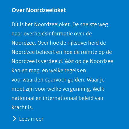
l
l
l
w
e
e
e
n
Over Noordzeeloket
n
n
n
l
Dit is het Noordzeeloket. De snelste weg
o
o
o
o
naar overheidsinformatie over de
p
p
p
a
Noordzee. Over hoe de rijksoverheid de
F
L
X
d
Noordzee beheert en hoe de ruimte op de
(opent
a
i
P
Noordzee is verdeeld. Wat op de Noordzee
in
c
n
D
nieuw
e
k
F
kan en mag, en welke regels en
venster)
b
e
voorwaarden daarvoor gelden. Waar je
(verwijst
o
d
moet zijn voor welke vergunning. Welk
naar
o
I
nationaal en internationaal beleid van
een
k
n
kracht is.
(opent
(opent
andere
Lees meer
in
in
website)