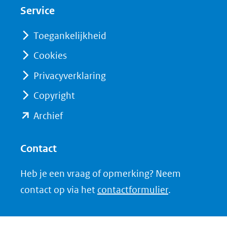
nieuw
nieuw
Service
venster)
venster)
(verwijst
(verwijst
Toegankelijkheid
naar
naar
Cookies
een
een
Privacyverklaring
andere
andere
website)
website)
Copyright
(opent
Archief
in
nieuw
Contact
venster)
Heb je een vraag of opmerking? Neem
(verwijst
contact op via het
contactformulier
.
naar
een