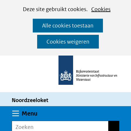
Cookies
Ga
Hier
Deze site gebruikt cookies.
Cookies
instellen
naar
kan
Alle cookies toestaan
de
het
inhoud
gebruik
Cookies weigeren
van
cookies
op
Rijkswaterstaat
deze
Ministerie van Infrastructuur en
Waterstaat
website
worden
Noordzeeloket
toegestaan
of
Uitklappen
Menu
geweigerd.
Zoeken
Zoeken