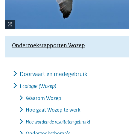
Kli
k
Onderzoeksrapporten Wozep
vo
or
ee
n
Doorvaart en medegebruik
ve
rg
Ecologie (Wozep)
ro
Waarom Wozep
ti
(afbeelding:
ng
Hoe gaat Wozep te werk
jan-
Hoe worden de resultaten gebruikt
van-
gent-.jpg)
Onderzoeksthema's