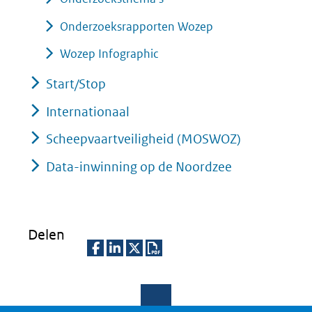
Onderzoeksrapporten Wozep
Wozep Infographic
Start/Stop
Internationaal
Scheepvaartveiligheid (MOSWOZ)
Data-inwinning op de Noordzee
Delen
D
D
D
D
e
e
e
o