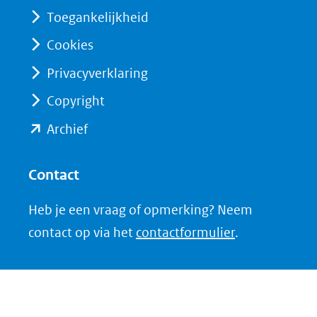
(verwijst
(verwijst
Toegankelijkheid
naar
naar
Cookies
een
een
Privacyverklaring
andere
andere
website)
website)
Copyright
(opent
Archief
in
nieuw
Contact
venster)
Heb je een vraag of opmerking? Neem
(verwijst
contact op via het
contactformulier
.
naar
een
andere
website)