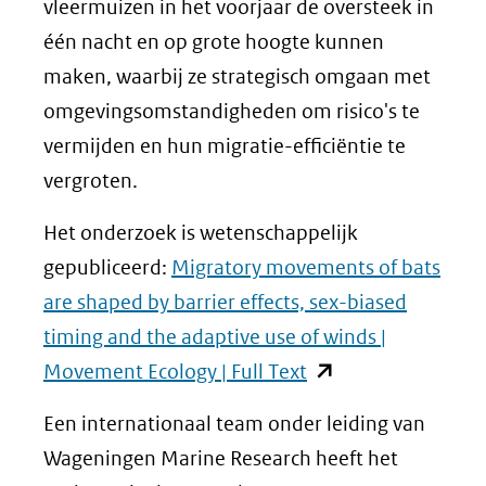
vleermuizen in het voorjaar de oversteek in
één nacht en op grote hoogte kunnen
maken, waarbij ze strategisch omgaan met
omgevingsomstandigheden om risico's te
vermijden en hun migratie-efficiëntie te
vergroten.
Het onderzoek is wetenschappelijk
gepubliceerd:
Migratory movements of bats
are shaped by barrier effects, sex-biased
timing and the adaptive use of winds |
(opent
Movement Ecology | Full Text
in
Een internationaal team onder leiding van
nieuw
Wageningen Marine Research heeft het
venster)