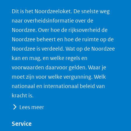
n
n
n
l
Dit is het Noordzeeloket. De snelste weg
o
o
o
o
naar overheidsinformatie over de
p
p
p
a
Noordzee. Over hoe de rijksoverheid de
F
L
X
d
Noordzee beheert en hoe de ruimte op de
(opent
a
i
P
Noordzee is verdeeld. Wat op de Noordzee
in
c
n
D
nieuw
e
k
F
kan en mag, en welke regels en
venster)
b
e
voorwaarden daarvoor gelden. Waar je
(verwijst
o
d
moet zijn voor welke vergunning. Welk
naar
o
I
nationaal en internationaal beleid van
een
k
n
kracht is.
(opent
(opent
andere
Lees meer
in
in
website)
nieuw
nieuw
Service
venster)
venster)