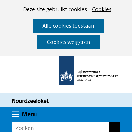
Cookies
Ga
Hier
Deze site gebruikt cookies.
Cookies
instellen
naar
kan
Alle cookies toestaan
de
het
inhoud
gebruik
Cookies weigeren
van
cookies
op
Rijkswaterstaat
deze
Ministerie van Infrastructuur en
Waterstaat
website
worden
Noordzeeloket
toegestaan
of
Uitklappen
Menu
geweigerd.
Zoeken
Zoeken