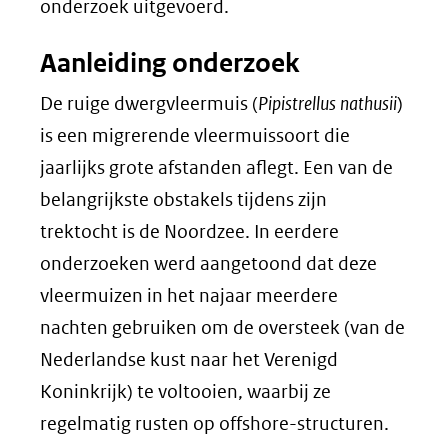
onderzoek uitgevoerd.
(verwijst
naar
Aanleiding onderzoek
een
De ruige dwergvleermuis (
Pipistrellus nathusii
)
andere
is een migrerende vleermuissoort die
website)
jaarlijks grote afstanden aflegt. Een van de
belangrijkste obstakels tijdens zijn
trektocht is de Noordzee. In eerdere
onderzoeken werd aangetoond dat deze
vleermuizen in het najaar meerdere
nachten gebruiken om de oversteek (van de
Nederlandse kust naar het Verenigd
Koninkrijk) te voltooien, waarbij ze
regelmatig rusten op offshore-structuren.