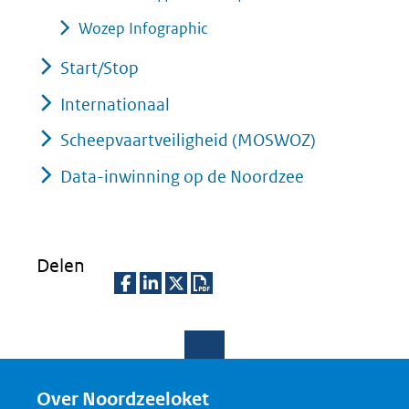
Wozep Infographic
Start/Stop
Internationaal
Scheepvaartveiligheid (MOSWOZ)
Data-inwinning op de Noordzee
Delen
D
D
D
D
e
e
e
o
l
l
l
w
e
e
e
n
Over Noordzeeloket