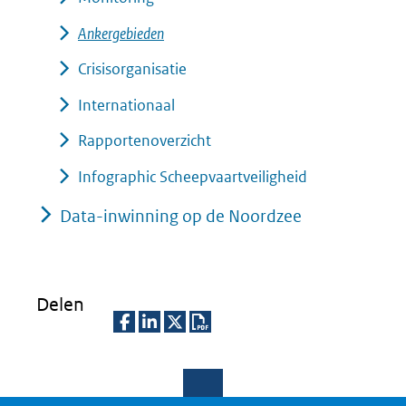
Ankergebieden
Crisisorganisatie
Internationaal
Rapportenoverzicht
Infographic Scheepvaartveiligheid
Data-inwinning op de Noordzee
Delen
D
D
D
D
e
e
e
o