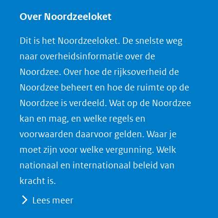
l
l
l
w
e
e
e
n
Over Noordzeeloket
n
n
n
l
Dit is het Noordzeeloket. De snelste weg
o
o
o
o
naar overheidsinformatie over de
p
p
p
a
Noordzee. Over hoe de rijksoverheid de
F
L
X
d
Noordzee beheert en hoe de ruimte op de
(opent
a
i
P
Noordzee is verdeeld. Wat op de Noordzee
in
c
n
D
nieuw
e
k
F
kan en mag, en welke regels en
venster)
b
e
voorwaarden daarvoor gelden. Waar je
(verwijst
o
d
moet zijn voor welke vergunning. Welk
naar
o
I
nationaal en internationaal beleid van
een
k
n
kracht is.
(opent
(opent
andere
Lees meer
in
in
website)