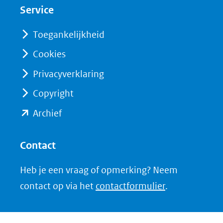
nieuw
nieuw
Service
venster)
venster)
(verwijst
(verwijst
Toegankelijkheid
naar
naar
Cookies
een
een
Privacyverklaring
andere
andere
website)
website)
Copyright
(opent
Archief
in
nieuw
Contact
venster)
Heb je een vraag of opmerking? Neem
(verwijst
contact op via het
contactformulier
.
naar
een