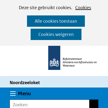
Cookies
Ga
Hier
Deze site gebruikt cookies.
Cookies
instellen
naar
kan
Alle cookies toestaan
de
het
inhoud
gebruik
Cookies weigeren
van
cookies
op
Rijkswaterstaat
deze
Ministerie van Infrastructuur en
Waterstaat
website
worden
Noordzeeloket
toegestaan
of
Uitklappen
Menu
geweigerd.
Zoeken
Zoeken