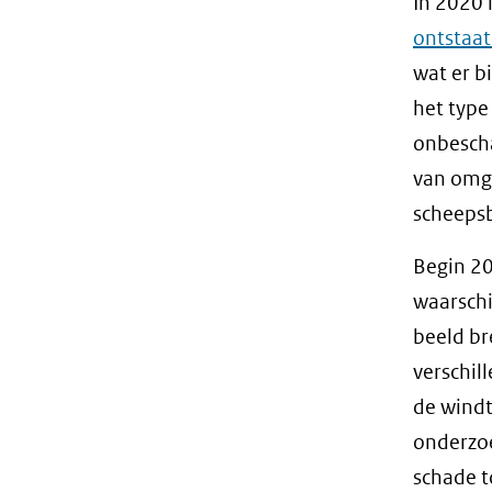
In 2020 
ontstaat
wat er b
het type
onbescha
van omge
scheepsb
Begin 20
waarschi
beeld br
verschil
de windt
onderzoe
schade t