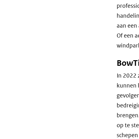
professi
handelin
aan een 
Of een a
windpark
BowTi
In 2022 
kunnen l
gevolgen
bedreigi
brengen.
op te st
schepen 