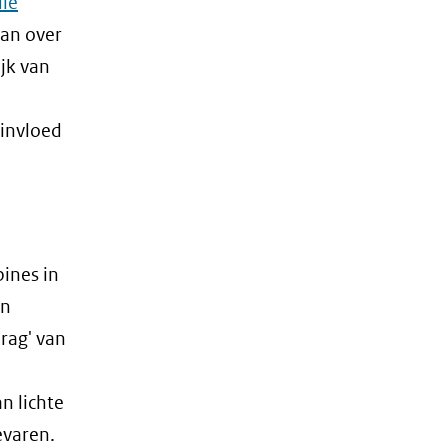
die
aan over
jk van
 invloed
ines in
in
rag' van
n lichte
evaren.