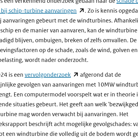
is een verkennend onderzoek gedaan naar de
schade 
(opent
 bij schip-turbine aanvaringen
. Zo is kennis opged
in
ij aanvaringen gebeurt met de windturbines. Afhankeli
nieuw
 schip en de manier van aanvaren, kan de windturbine
venster)
digd blijven, ombuigen, breken of zelfs omvallen. De
(verwijst
vingsfactoren op de schade, zoals de wind, golven en
naar
elasting, wordt nader onderzocht.
een
(opent
24 is een
vervolgonderzoek
afgerond dat de
andere
in
jnlijke gevolgen van aanvaringen met 10MW windturb
website)
nieuw
engt. Een computermodel voorspelt wat er in theorie 
venster)
lende situaties gebeurt. Het geeft aan welk 'bezwijkged
(verwijst
urbine mag worden verwacht bij aanvaringen. Het
naar
ksrapport beschrijft acht mogelijke gevolgschades: va
een
ot een windturbine die volledig uit de bodem wordt g