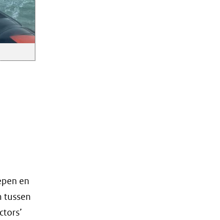
epen en
n tussen
ctors’