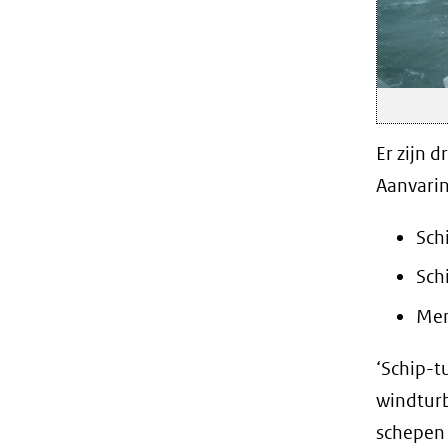
Er zijn 
Aanvari
Sch
Sch
Men
‘Schip-t
windturb
schepen 