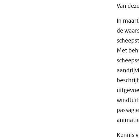
Van deze
In maart
de waars
scheepst
Met beh
scheepss
aandrij
beschrij
uitgevoe
windturb
passagie
animati
Kennis v