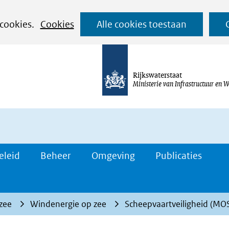
Ga
 cookies.
Cookies
Alle cookies toestaan
naar
de
inhoud
Rijkswaterstaat
Ministerie van Infrastructuur en W
eleid
Beheer
Omgeving
Publicaties
 zee
Windenergie op zee
Scheepvaartveiligheid (M