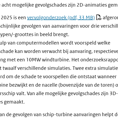
andere
 acht mogelijke gevolgschades zijn 2D-animaties gem
website)
 2025 is een
vervolgonderzoek
(pdf, 33 MB)
afgero
chijnlijke gevolgen van aanvaringen voor drie verschi
ypen/-groottes in beeld brengt.
ulp van computermodellen wordt voorspeld welke
chade kan worden verwacht bij aanvaring, respectieve
ving met een 10MW windturbine. Het onderzoeksrappo
ft twaalf verschillende simulaties. Twee extra simulatie
rd om de schade te voorspellen die ontstaat wanneer
ine bezwijkt en de nacelle (bovenzijde van de toren) 
rsschip valt. Van alle mogelijke gevolgschades zijn 3D-
es gemaakt.
an de gevolgen van schip-turbine aanvaringen helpt d