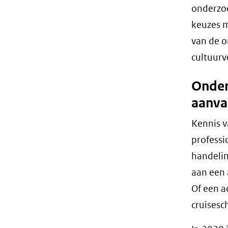
onderzoe
keuzes m
van de o
cultuurv
Onder
aanva
Kennis v
professi
handelin
aan een 
Of een a
cruisesc