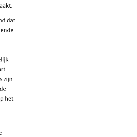
aakt.
nd dat
llende
lijk
rt
s zijn
 de
op het
e