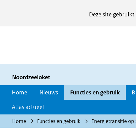
Cookies
Deze site gebruikt
instellen
Hier
kan
het
gebruik
van
cookies
Noordzeeloket
op
Home
Nieuws
Functies en gebruik
B
deze
website
Atlas actueel
worden
Home
Functies en gebruik
Energietransitie op
toegestaan
of