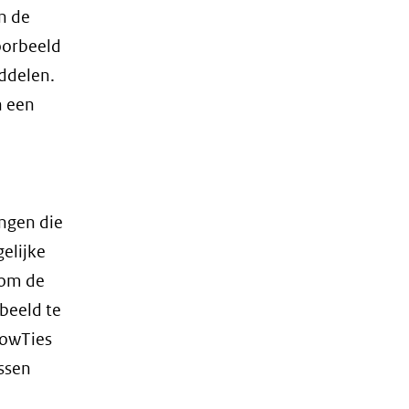
n de
oorbeeld
iddelen.
n een
ngen die
elijke
 om de
beeld te
BowTies
ssen