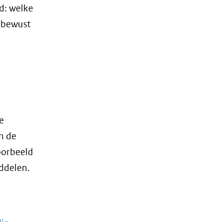
d: welke
e bewust
e
n de
oorbeeld
iddelen.