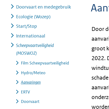
Aan
geweigerd.
Doorvaart en medegebruik
Ecologie (Wozep)
Start/Stop
Door d
Internationaal
aanvari
Scheepvaartveiligheid
groot k
(MOSWOZ)
2022. D
Film Scheepvaartveiligheid
windtu
Hydro/Meteo
schade 
Aanvaringen
aanvar
ERTV
onderz
Doorvaart
worden