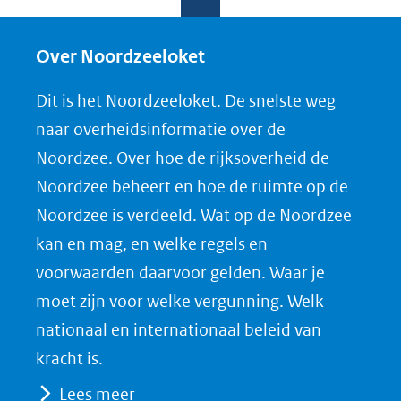
e
e
e
o
l
l
l
w
e
e
e
n
Over Noordzeeloket
n
n
n
l
Dit is het Noordzeeloket. De snelste weg
o
o
o
o
naar overheidsinformatie over de
p
p
p
a
Noordzee. Over hoe de rijksoverheid de
F
L
X
d
Noordzee beheert en hoe de ruimte op de
(opent
a
i
P
Noordzee is verdeeld. Wat op de Noordzee
in
c
n
D
nieuw
e
k
F
kan en mag, en welke regels en
venster)
b
e
voorwaarden daarvoor gelden. Waar je
(verwijst
o
d
moet zijn voor welke vergunning. Welk
naar
o
I
nationaal en internationaal beleid van
een
k
n
kracht is.
(opent
(opent
andere
Lees meer