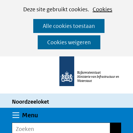
Cookies
Ga
Hier
Deze site gebruikt cookies.
Cookies
instellen
naar
kan
Alle cookies toestaan
de
het
inhoud
gebruik
Cookies weigeren
van
cookies
op
Rijkswaterstaat
deze
Ministerie van Infrastructuur en
Waterstaat
website
worden
Noordzeeloket
toegestaan
of
Uitklappen
Menu
geweigerd.
Zoeken
Zoeken