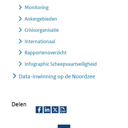
Monitoring
Ankergebieden
Crisisorganisatie
Internationaal
Rapportenoverzicht
Infographic Scheepvaartveiligheid
Data-inwinning op de Noordzee
Delen
D
D
D
D