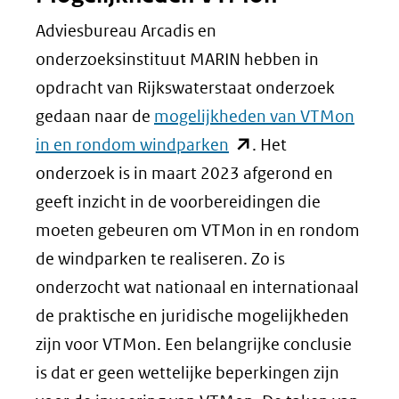
Adviesbureau Arcadis en
onderzoeksinstituut MARIN hebben in
opdracht van Rijkswaterstaat onderzoek
gedaan naar de
mogelijkheden van VTMon
(opent
in en rondom windparken
. Het
in
onderzoek is in maart 2023 afgerond en
nieuw
geeft inzicht in de voorbereidingen die
venster)
moeten gebeuren om VTMon in en rondom
(verwijst
de windparken te realiseren. Zo is
naar
onderzocht wat nationaal en internationaal
een
de praktische en juridische mogelijkheden
andere
zijn voor VTMon. Een belangrijke conclusie
website)
is dat er geen wettelijke beperkingen zijn