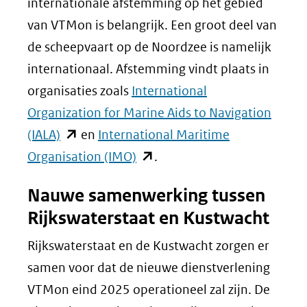
internationale afstemming op het gebied
van VTMon is belangrijk. Een groot deel van
de scheepvaart op de Noordzee is namelijk
internationaal. Afstemming vindt plaats in
organisaties zoals
International
Organization for Marine Aids to Navigation
(opent
(IALA)
en
International Maritime
in
(opent
Organisation (IMO)
.
nieuw
in
Nauwe samenwerking tussen
venster)
nieuw
Rijkswaterstaat en Kustwacht
(verwijst
venster)
naar
(verwijst
Rijkswaterstaat en de Kustwacht zorgen er
een
naar
samen voor dat de nieuwe dienstverlening
andere
een
VTMon eind 2025 operationeel zal zijn. De