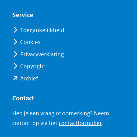
in
in
website)
nieuw
nieuw
Service
venster)
venster)
(verwijst
(verwijst
Toegankelijkheid
naar
naar
Cookies
een
een
Privacyverklaring
andere
andere
website)
website)
Copyright
(opent
Archief
in
nieuw
Contact
venster)
Heb je een vraag of opmerking? Neem
(verwijst
contact op via het
contactformulier
.
naar
een