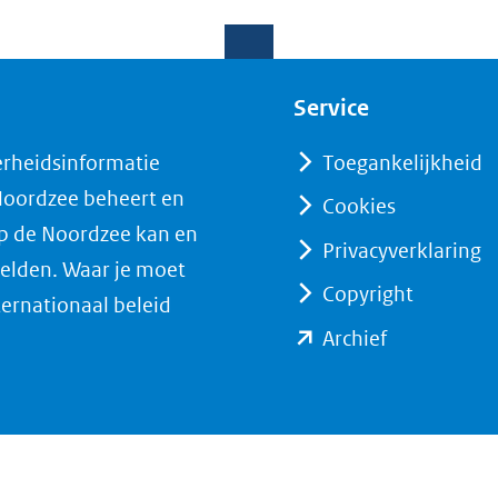
Service
erheidsinformatie
Toegankelijkheid
 Noordzee beheert en
Cookies
op de Noordzee kan en
Privacyverklaring
elden. Waar je moet
Copyright
ternationaal beleid
(opent
Archief
in
nieuw
venster)
(verwijst