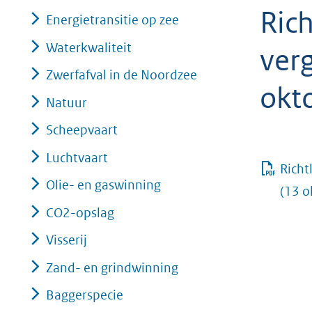
Rich
geweigerd.
Energietransitie op zee
Waterkwaliteit
ver
Zwerfafval in de Noordzee
okt
Natuur
Scheepvaart
Luchtvaart
Richt
Olie- en gaswinning
(13 o
CO2-opslag
Visserij
Zand- en grindwinning
Baggerspecie