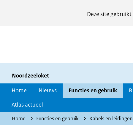
Cookies
Deze site gebruikt
instellen
Hier
kan
het
gebruik
van
cookies
Noordzeeloket
op
Home
Nieuws
Functies en gebruik
B
deze
website
Atlas actueel
worden
Home
Functies en gebruik
Kabels en leidingen
toegestaan
of