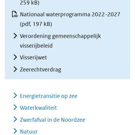
een
259 kB)
website)
andere
Nationaal waterprogramma 2022-2027
website
(pdf, 197 kB)
Verordening gemeenschappelijk
visserijbeleid
Visserijwet
Zeerechtverdrag
Energietransitie op zee
Waterkwaliteit
Zwerfafval in de Noordzee
Natuur