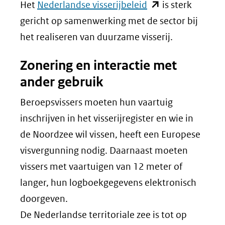
(opent
Het
Nederlandse visserijbeleid
is sterk
in
gericht op samenwerking met de sector bij
nieuw
het realiseren van duurzame visserij.
venster)
Zonering en interactie met
(verwijst
ander gebruik
naar
een
Beroepsvissers moeten hun vaartuig
andere
inschrijven in het visserijregister en wie in
website)
de Noordzee wil vissen, heeft een Europese
visvergunning nodig. Daarnaast moeten
vissers met vaartuigen van 12 meter of
langer, hun logboekgegevens elektronisch
doorgeven.
De Nederlandse territoriale zee is tot op