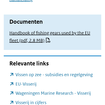
Documenten
Handbook of fishing gears used by the EU
fleet
(pdf, 2.8 MB)
Relevante links
(open
Vissen op zee - subsidies en regelgeving
in
(opent
EU-Visserij
nieuw
in
(opent
Wageningen Marine Research - Visserij
venste
nieuw
in
(opent
Visserij in cijfers
(verwi