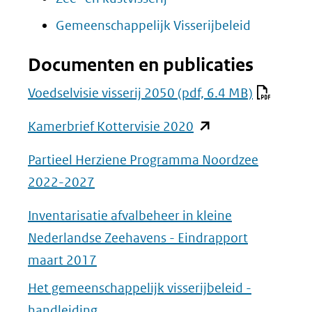
een
nieuw
in
(opent
Gemeenschappelijk Visserijbeleid
andere
venster)
nieuw
in
website)
(verwijst
Documenten en publicaties
venster)
nieuw
naar
(verwijst
venster)
Voedselvisie visserij 2050
(pdf, 6.4 MB)
een
naar
(verwijst
(opent
andere
Kamerbrief Kottervisie 2020
een
naar
in
website)
andere
een
Partieel Herziene Programma Noordzee
nieuw
website)
andere
2022-2027
venster)
website)
(verwijst
Inventarisatie afvalbeheer in kleine
naar
Nederlandse Zeehavens - Eindrapport
een
maart 2017
andere
Het gemeenschappelijk visserijbeleid -
website)
handleiding