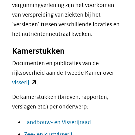
vergunningverlening zijn het voorkomen
van verspreiding van ziekten bij het
‘verslepen’ tussen verschillende locaties en
het nutriëntenneutraal kweken.
Kamerstukken
Documenten en publicaties van de
rijksoverheid aan de Tweede Kamer over
(opent
visserij
:
in
De kamerstukken (brieven, rapporten,
nieuw
verslagen etc.) per onderwerp:
venster)
(verwijst
(opent
Landbouw- en Visserijraad
naar
in
(opent
Zee- en kustvisserij