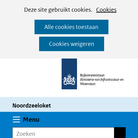
Cookies
Ga
Hier
Deze site gebruikt cookies.
Cookies
instellen
naar
kan
Alle cookies toestaan
de
het
inhoud
gebruik
Cookies weigeren
van
cookies
op
Rijkswaterstaat
deze
Ministerie van Infrastructuur en
Waterstaat
website
worden
Noordzeeloket
toegestaan
of
Uitklappen
Menu
geweigerd.
Zoeken
Zoeken