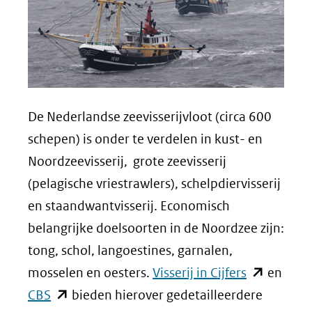
De Nederlandse zeevisserijvloot (circa 600
schepen) is onder te verdelen in kust- en
Noordzeevisserij, grote zeevisserij
(pelagische vriestrawlers), schelpdiervisserij
en staandwantvisserij. Economisch
belangrijke doelsoorten in de Noordzee zijn:
tong, schol, langoestines, garnalen,
(opent
mosselen en oesters.
Visserij in Cijfers
en
(opent
in
CBS
bieden hierover gedetailleerdere