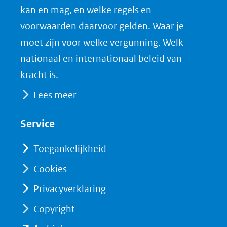
nieuw
e
k
F
kan en mag, en welke regels en
venster)
b
e
voorwaarden daarvoor gelden. Waar je
(verwijst
o
d
moet zijn voor welke vergunning. Welk
naar
o
I
nationaal en internationaal beleid van
een
k
n
kracht is.
(opent
(opent
andere
Lees meer
in
in
website)
nieuw
nieuw
Service
venster)
venster)
(verwijst
(verwijst
Toegankelijkheid
naar
naar
Cookies
een
een
Privacyverklaring
andere
andere
website)
website)
Copyright