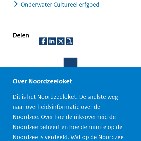
Onderwater Cultureel erfgoed
Delen
D
D
D
D
e
e
e
o
l
l
l
w
e
e
e
n
Over Noordzeeloket
n
n
n
l
Dit is het Noordzeeloket. De snelste weg
o
o
o
o
naar overheidsinformatie over de
p
p
p
a
Noordzee. Over hoe de rijksoverheid de
F
L
X
d
Noordzee beheert en hoe de ruimte op de
(opent
a
i
P
Noordzee is verdeeld. Wat op de Noordzee
in
c
n
D