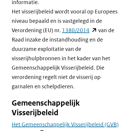
in
nieuw
informatie.
nieuw
venster)
Het visserijbeleid wordt vooral op Europees
venster)
(verwijst
niveau bepaald en is vastgelegd in de
(verwijst
(opent
naar
Verordening (EU) nr.
1380/2014
van de
naar
in
een
Raad inzake de instandhouding en de
een
nieuw
andere
duurzame exploitatie van de
andere
venster)
website)
visserijhulpbronnen in het kader van het
website)
(verwijst
Gemeenschappelijk Visserijbeleid. Die
naar
verordening regelt niet de visserij op
een
garnalen en schelpdieren.
andere
Gemeenschappelijk
website)
Visserijbeleid
Het Gemeenschappelijk Visserijbeleid (GVB)