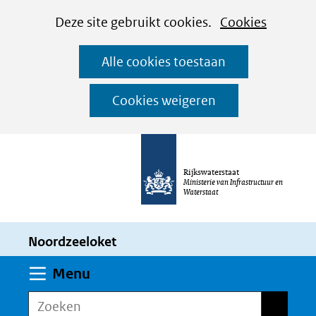
Cookies
Ga
Hier
Deze site gebruikt cookies.
Cookies
instellen
naar
kan
Alle cookies toestaan
de
het
inhoud
gebruik
Cookies weigeren
van
cookies
op
Rijkswaterstaat
deze
Ministerie van Infrastructuur en
Waterstaat
website
worden
Noordzeeloket
toegestaan
of
Uitklappen
Menu
geweigerd.
Zoeken
Zoeken