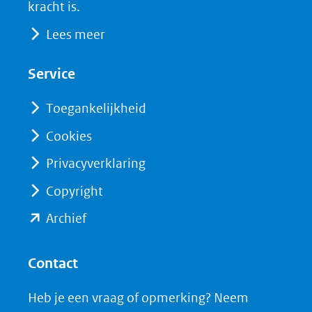
kracht is.
Lees meer
Service
Toegankelijkheid
Cookies
Privacyverklaring
Copyright
(opent
Archief
in
nieuw
Contact
venster)
Heb je een vraag of opmerking? Neem
(verwijst