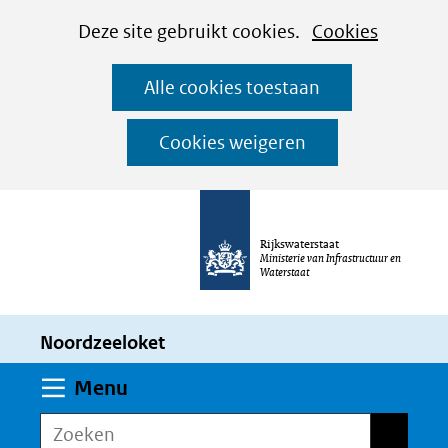
Cookies
Ga
Hier
Deze site gebruikt cookies.
Cookies
instellen
naar
kan
Alle cookies toestaan
de
het
inhoud
gebruik
Cookies weigeren
van
cookies
op
Rijkswaterstaat
deze
Ministerie van Infrastructuur en
Waterstaat
website
worden
Noordzeeloket
toegestaan
of
Uitklappen
Menu
geweigerd.
Zoeken
Zoeken