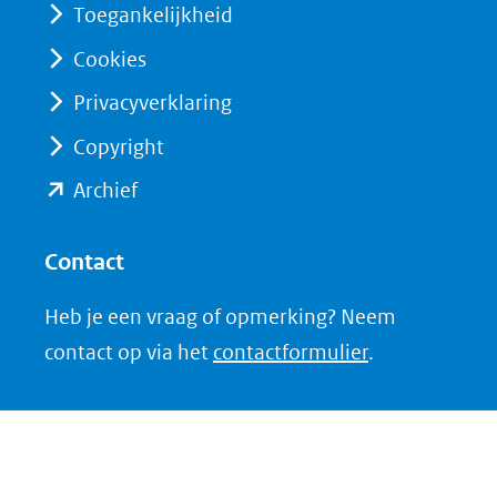
Toegankelijkheid
Cookies
Privacyverklaring
Copyright
(opent
Archief
in
nieuw
Contact
venster)
Heb je een vraag of opmerking? Neem
(verwijst
contact op via het
contactformulier
.
naar
een
andere
website)