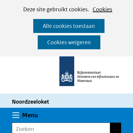
Cookies
Ga
Hier
Deze site gebruikt cookies.
Cookies
instellen
naar
kan
Alle cookies toestaan
de
het
inhoud
gebruik
Cookies weigeren
van
cookies
op
Rijkswaterstaat
deze
Ministerie van Infrastructuur en
Waterstaat
website
worden
Noordzeeloket
toegestaan
of
Uitklappen
Menu
geweigerd.
Zoeken
Zoeken