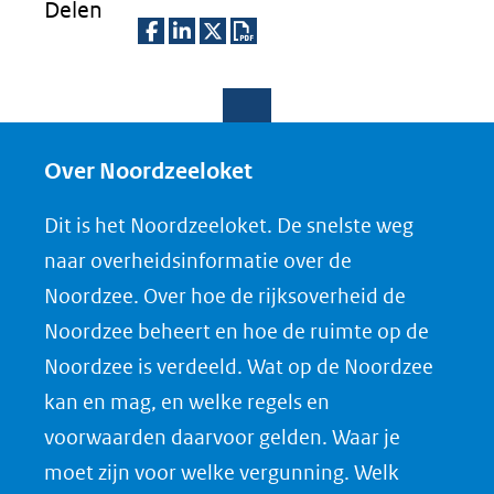
Delen
D
D
D
D
e
e
e
o
l
l
l
w
e
e
e
n
Over Noordzeeloket
n
n
n
l
Dit is het Noordzeeloket. De snelste weg
o
o
o
o
naar overheidsinformatie over de
p
p
p
a
Noordzee. Over hoe de rijksoverheid de
F
L
X
d
Noordzee beheert en hoe de ruimte op de
(opent
a
i
P
Noordzee is verdeeld. Wat op de Noordzee
in
c
n
D
nieuw
e
k
F
kan en mag, en welke regels en
venster)
b
e
voorwaarden daarvoor gelden. Waar je
(verwijst
o
d
moet zijn voor welke vergunning. Welk