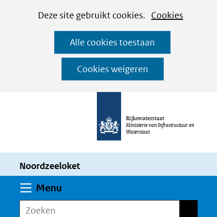
Cookies
Ga
Hier
Deze site gebruikt cookies.
Cookies
instellen
naar
kan
Alle cookies toestaan
de
het
inhoud
gebruik
Cookies weigeren
van
cookies
op
Rijkswaterstaat
deze
Ministerie van Infrastructuur en
Waterstaat
website
worden
Noordzeeloket
toegestaan
of
Uitklappen
Menu
geweigerd.
Zoeken
Zoeken