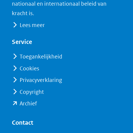
naar
o
I
nationaal en internationaal beleid van
een
k
n
kracht is.
(opent
(opent
andere
Lees meer
in
in
website)
nieuw
nieuw
Service
venster)
venster)
(verwijst
(verwijst
Toegankelijkheid
naar
naar
Cookies
een
een
Privacyverklaring
andere
andere
website)
website)
Copyright
(opent
Archief
in
nieuw
Contact
venster)