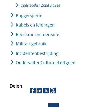
Onderzoeken Zand uit Zee
Baggerspecie
Kabels en leidingen
Recreatie en toerisme
Militair gebruik
Incidentenbestrijding
Onderwater Cultureel erfgoed
Delen
D
D
D
D
e
e
e
o