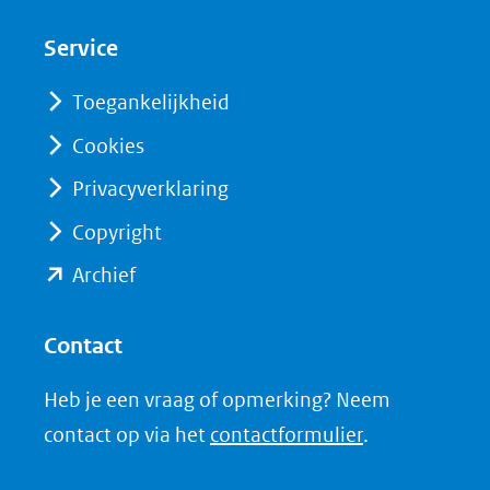
nieuw
nieuw
Service
venster)
venster)
(verwijst
(verwijst
Toegankelijkheid
naar
naar
Cookies
een
een
Privacyverklaring
andere
andere
website)
website)
Copyright
(opent
Archief
in
nieuw
Contact
venster)
Heb je een vraag of opmerking? Neem
(verwijst
contact op via het
contactformulier
.
naar
een