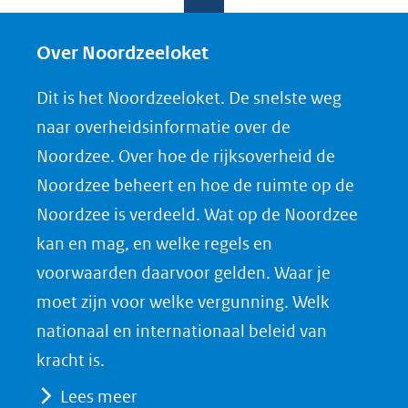
l
l
l
w
e
e
e
n
Over Noordzeeloket
n
n
n
l
Dit is het Noordzeeloket. De snelste weg
o
o
o
o
naar overheidsinformatie over de
p
p
p
a
Noordzee. Over hoe de rijksoverheid de
F
L
X
d
Noordzee beheert en hoe de ruimte op de
(opent
a
i
P
Noordzee is verdeeld. Wat op de Noordzee
in
c
n
D
nieuw
e
k
F
kan en mag, en welke regels en
venster)
b
e
voorwaarden daarvoor gelden. Waar je
(verwijst
o
d
moet zijn voor welke vergunning. Welk
naar
o
I
nationaal en internationaal beleid van
een
k
n
kracht is.
(opent
(opent
andere
Lees meer
in
in
website)