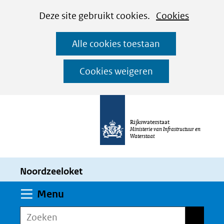
Cookies
Ga
Hier
Deze site gebruikt cookies.
Cookies
instellen
naar
kan
Alle cookies toestaan
de
het
inhoud
gebruik
Cookies weigeren
van
cookies
op
Rijkswaterstaat
deze
Ministerie van Infrastructuur en
Waterstaat
website
worden
Noordzeeloket
toegestaan
of
Uitklappen
Menu
geweigerd.
Zoeken
Zoeken